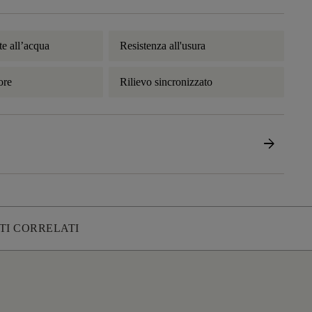
te all’acqua
Resistenza all'usura
ore
Rilievo sincronizzato
arrow_forward
TI CORRELATI