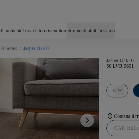
 di ambiente
Trova il tuo rivenditore
Strumenti utili
Chi siamo
00 Series
/
Jasper Oak 01
Jasper Oak 01
50 LVR 9601
1
location_on
Contatta il r
arrow_forward_ios