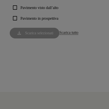
check_box_outline_blank
Pavimento visto dall’alto
check_box_outline_blank
Pavimento in prospettiva
download
Scarica tutto
Scarica selezionati