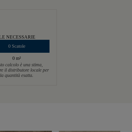
LE NECESSARIE
0 Scatole
0 m
²
to calcolo è una stima,
re il distributore locale per
la quantità esatta.