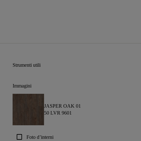
Strumenti utili
Immagini
JASPER OAK 01
50 LVR 9601
check_box_outline_blank
Foto d’interni