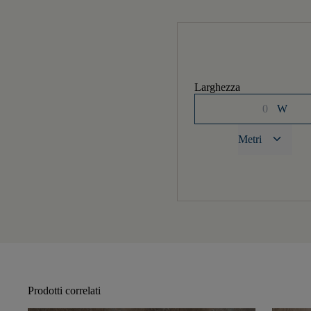
Larghezza
W
keyboard_arrow_down
Metri
Prodotti correlati