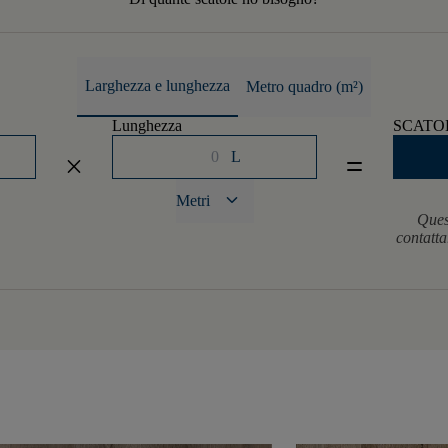
Larghezza e lunghezza
Metro quadro (m²)
Lunghezza
SCATO
L
close
equal
keyboard_arrow_down
Metri
Ques
contatta