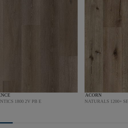
ENCE
ACORN
TICS 1800 2V PB E
NATURALS 1200+ S