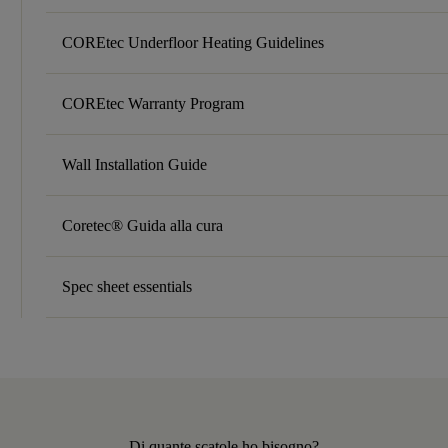
COREtec Underfloor Heating Guidelines
COREtec Warranty Program
Wall Installation Guide
Coretec® Guida alla cura
Spec sheet essentials
Di quante scatole ho bisogno?