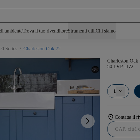
 di ambiente
Trova il tuo rivenditore
Strumenti utili
Chi siamo
00 Series
/
Charleston Oak 72
Charleston Oak
50 LVP 1172
1
location_on
Contatta il r
arrow_forward_ios