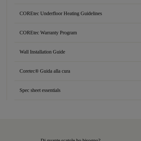
COREtec Underfloor Heating Guidelines
COREtec Warranty Program
Wall Installation Guide
Coretec® Guida alla cura
Spec sheet essentials
Di quante scatole ho bisogno?