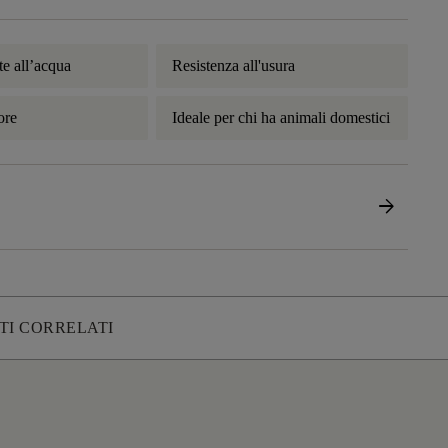
te all’acqua
Resistenza all'usura
ore
Ideale per chi ha animali domestici
arrow_forward
TI CORRELATI