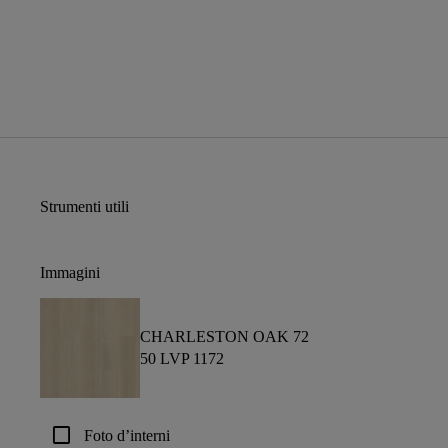
Strumenti utili
Immagini
CHARLESTON OAK 72
50 LVP 1172
check_box_outline_blank
Foto d’interni