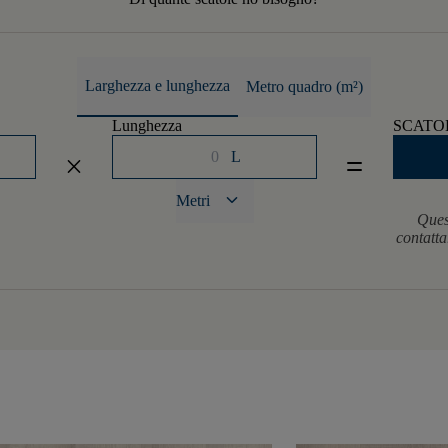
Larghezza e lunghezza
Metro quadro (m²)
Lunghezza
SCATO
L
close
equal
keyboard_arrow_down
Metri
Ques
contatta