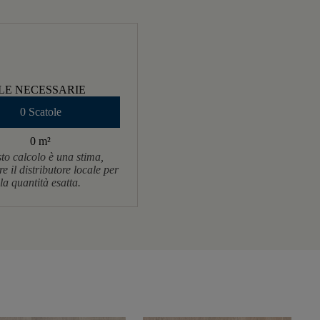
LE NECESSARIE
0 Scatole
0 m
²
to calcolo è una stima,
re il distributore locale per
la quantità esatta.