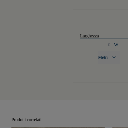
Larghezza
W
keyboard_arrow_down
Metri
Prodotti correlati