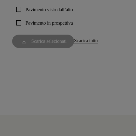
check_box_outline_blank
Pavimento visto dall’alto
check_box_outline_blank
Pavimento in prospettiva
download
Scarica tutto
Scarica selezionati