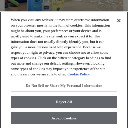
When you visit any website, it may store or retrieve information
on your browser, mostly in the form of cookies. This information
might be about you, your preferences or your device and is
mostly used to make the site work as you expect it to. The
information does not usually directly identify you, but it can
give you a more personalized web experience. Because we
ONDERHOUDTIPS
respect your right to privacy, you can choose not to allow some
Zorg ervoor dat jouw Coretec®-vloer er als nieuw uitziet met
types of cookies. Click on the different category headings to find
deze eenvoudige richtlijnen voor zorg en onderhoud.
out more and change our default settings. However, blocking
some types of cookies may impact your experience of the site
and the services we are able to offer.
Cookie Policy
Do Not Sell or Share My Personal Information
Reject All
Accept Cookies