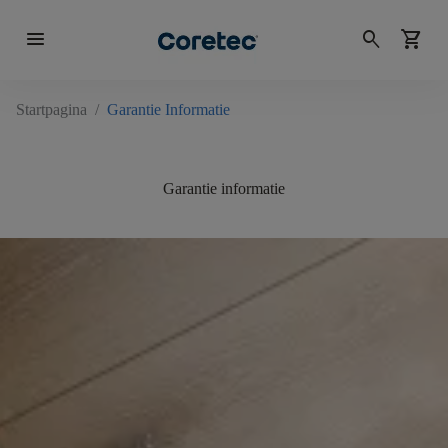
menu
search
shopping_cart
Startpagina
/
Garantie Informatie
Garantie informatie