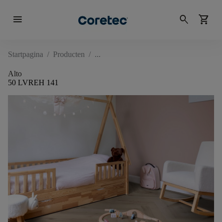
menu
search
shopping_cart
Startpagina
/
Producten
/
Alto
50 LVREH 141