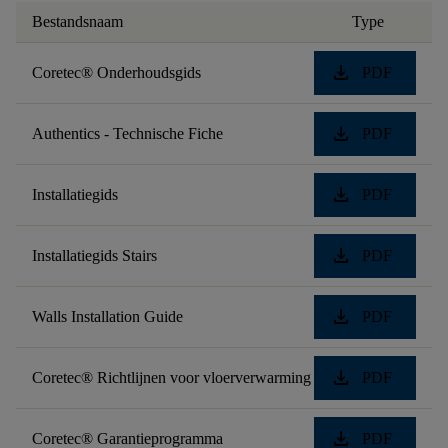
Bestandsnaam
Type
download
Coretec® Onderhoudsgids
PDF
download
Authentics - Technische Fiche
PDF
download
Installatiegids
PDF
download
Installatiegids Stairs
PDF
download
Walls Installation Guide
PDF
download
Coretec® Richtlijnen voor vloerverwarming
PDF
download
Coretec® Garantieprogramma
PDF