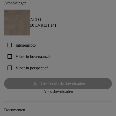
Afbeeldingen
ALTO
50 LVREH 141
check_box_outline_blank
Interieurfoto
check_box_outline_blank
Vloer in bovenaanzicht
check_box_outline_blank
Vloer in perspectief
download
Geselecteerde downloaden
Alles downloaden
Documenten