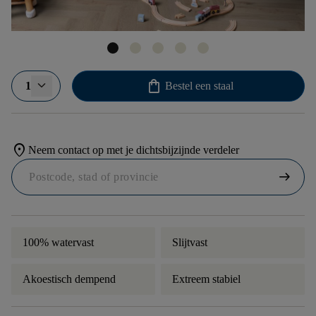
shopping_bag
1
Bestel een staal
location_on
Neem contact op met je dichtsbijzijnde verdeler
arrow_right_alt
100% watervast
Slijtvast
Akoestisch dempend
Extreem stabiel