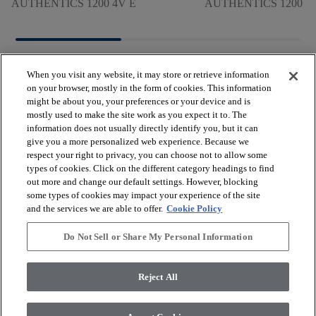
AUTHENTICS 1200 4V E
AUTHENTICS 1200 M
When you visit any website, it may store or retrieve information
on your browser, mostly in the form of cookies. This information
might be about you, your preferences or your device and is
mostly used to make the site work as you expect it to. The
arrow_forward_ios
BEKIJK PRODUCTEN
information does not usually directly identify you, but it can
give you a more personalized web experience. Because we
respect your right to privacy, you can choose not to allow some
arrow_forward_ios
types of cookies. Click on the different category headings to find
HANDIGE TOOLS
out more and change our default settings. However, blocking
some types of cookies may impact your experience of the site
and the services we are able to offer.
Cookie Policy
arrow_forward_ios
ONZE DIENSTEN
Do Not Sell or Share My Personal Information
arrow_forward_ios
OVER ONS
Reject All