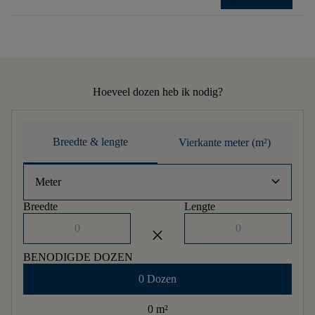
Hoeveel dozen heb ik nodig?
Breedte & lengte
Vierkante meter (m²)
keyboard_arrow_down
Meter
Breedte
Lengte
close
BENODIGDE DOZEN
0 Dozen
0 m
²