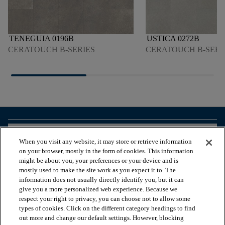
TENEGUIA 0196B
USTICA 0272B
CERATOUCH B-SERIES
CERATOUCH B-SERI
arrow_forward_ios
BEKIJK PRODUCTEN
When you visit any website, it may store or retrieve information
on your browser, mostly in the form of cookies. This information
might be about you, your preferences or your device and is
arrow_forward_ios
HANDIGE TOOLS
mostly used to make the site work as you expect it to. The
information does not usually directly identify you, but it can
give you a more personalized web experience. Because we
respect your right to privacy, you can choose not to allow some
arrow_forward_ios
ONZE DIENSTEN
types of cookies. Click on the different category headings to find
out more and change our default settings. However, blocking