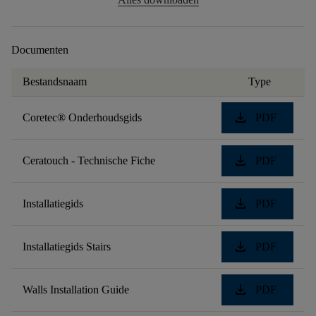
Documenten
Bestandsnaam
Type
download
Coretec® Onderhoudsgids
PDF
download
Ceratouch - Technische Fiche
PDF
download
Installatiegids
PDF
download
Installatiegids Stairs
PDF
download
Walls Installation Guide
PDF