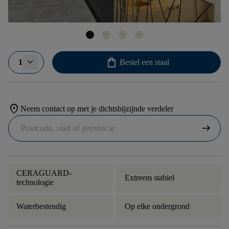
shopping_bag
1
Bestel een staal
location_on
Neem contact op met je dichtsbijzijnde verdeler
arrow_right_alt
CERAGUARD-
Extreem stabiel
technologie
Waterbestendig
Op elke ondergrond