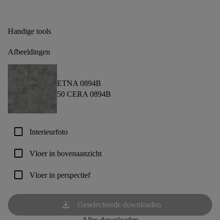
Handige tools
Afbeeldingen
ETNA 0894B
50 CERA 0894B
check_box_outline_blank
Interieurfoto
check_box_outline_blank
Vloer in bovenaanzicht
check_box_outline_blank
Vloer in perspectief
download
Geselecteerde downloaden
Alles downloaden