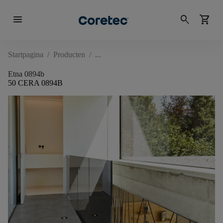
menu
search
shopping_cart
Startpagina
/
Producten
/
Etna 0894b
50 CERA 0894B