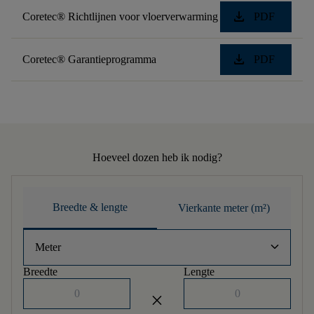
download
Coretec® Richtlijnen voor vloerverwarming
PDF
download
Coretec® Garantieprogramma
PDF
Hoeveel dozen heb ik nodig?
Breedte & lengte
Vierkante meter (m²)
keyboard_arrow_down
Meter
Breedte
Lengte
close