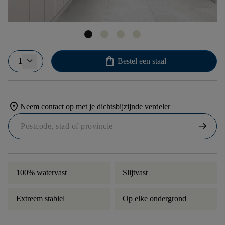
shopping_bag
1
Bestel een staal
location_on
Neem contact op met je dichtsbijzijnde verdeler
arrow_right_alt
100% watervast
Slijtvast
Extreem stabiel
Op elke ondergrond