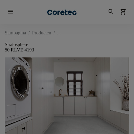
menu
search
shopping_cart
Startpagina
/
Producten
/
Stratosphere
50 RLVE 4193