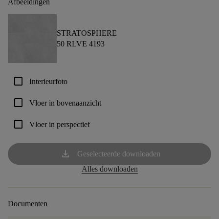
Afbeeldingen
STRATOSPHERE
50 RLVE 4193
check_box_outline_blank
Interieurfoto
check_box_outline_blank
Vloer in bovenaanzicht
check_box_outline_blank
Vloer in perspectief
download
Geselecteerde downloaden
Alles downloaden
Documenten