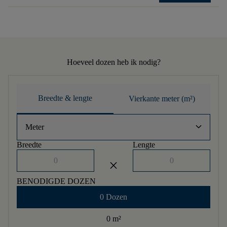
Hoeveel dozen heb ik nodig?
Breedte & lengte
Vierkante meter (m²)
keyboard_arrow_down
Meter
Breedte
Lengte
close
BENODIGDE DOZEN
0 Dozen
0 m
²