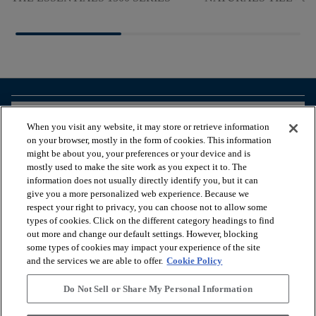
arrow_forward_ios
BEKIJK PRODUCTEN
When you visit any website, it may store or retrieve information
on your browser, mostly in the form of cookies. This information
might be about you, your preferences or your device and is
arrow_forward_ios
HANDIGE TOOLS
mostly used to make the site work as you expect it to. The
information does not usually directly identify you, but it can
give you a more personalized web experience. Because we
respect your right to privacy, you can choose not to allow some
arrow_forward_ios
ONZE DIENSTEN
types of cookies. Click on the different category headings to find
out more and change our default settings. However, blocking
some types of cookies may impact your experience of the site
arrow_forward_ios
OVER ONS
and the services we are able to offer.
Cookie Policy
Do Not Sell or Share My Personal Information