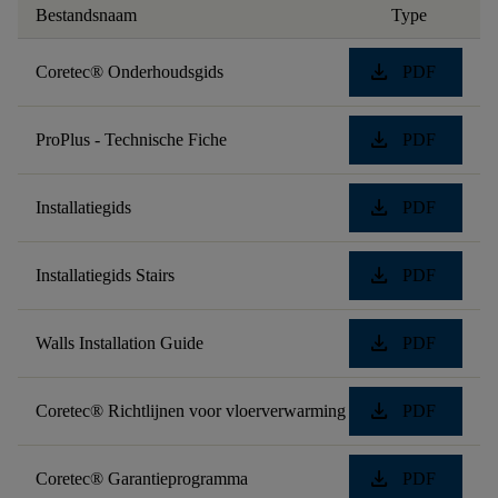
Bestandsnaam
Type
download
Coretec® Onderhoudsgids
PDF
download
ProPlus - Technische Fiche
PDF
download
Installatiegids
PDF
download
Installatiegids Stairs
PDF
download
Walls Installation Guide
PDF
download
Coretec® Richtlijnen voor vloerverwarming
PDF
download
Coretec® Garantieprogramma
PDF