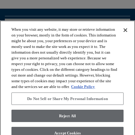
arrow_forward_ios
BEKIJK PRODUCTEN
When you visit any website, it may store or retrieve information
on your browser, mostly in the form of cookies. This information
might be about you, your preferences or your device and is
arrow_forward_ios
HANDIGE TOOLS
mostly used to make the site work as you expect it to. The
information does not usually directly identify you, but it can
give you a more personalized web experience. Because we
respect your right to privacy, you can choose not to allow some
arrow_forward_ios
ONZE DIENSTEN
types of cookies. Click on the different category headings to find
out more and change our default settings. However, blocking
some types of cookies may impact your experience of the site
arrow_forward_ios
OVER ONS
and the services we are able to offer.
Cookie Policy
Do Not Sell or Share My Personal Information
© 2026 Coretec, All Rights Reserved. Shaw Industries Group
Reject All
inc., a Berkshire Hathaway Company
Privacybeleid
Algemene voorwaarden
Legal Disclosures
Accessibility Commitment Statement
Accept Cookies
Do Not Sell or Share My Personal Information