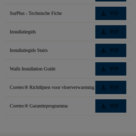
download
SurPlus - Technische Fiche
PDF
download
Installatiegids
PDF
download
Installatiegids Stairs
PDF
download
Walls Installation Guide
PDF
download
Coretec® Richtlijnen voor vloerverwarming
PDF
download
Coretec® Garantieprogramma
PDF