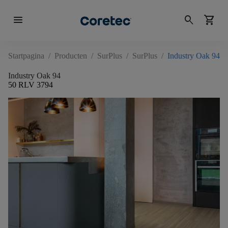
menu
search
shopping_cart
Startpagina
/
Producten
/
SurPlus
/
SurPlus
/
Industry Oak 94
Industry Oak 94
50 RLV 3794