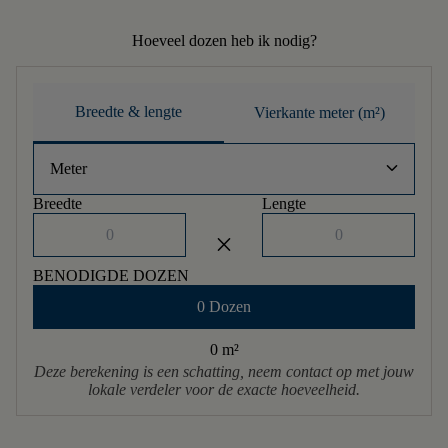
Hoeveel dozen heb ik nodig?
Breedte & lengte
Vierkante meter (m²)
keyboard_arrow_down
Meter
Breedte
Lengte
close
BENODIGDE DOZEN
0 Dozen
0 m
²
Deze berekening is een schatting, neem contact op met jouw
lokale verdeler voor de exacte hoeveelheid.