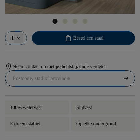
shopping_bag
1
Bestel een staal
location_on
Neem contact op met je dichtsbijzijnde verdeler
arrow_right_alt
100% watervast
Slijtvast
Extreem stabiel
Op elke ondergrond