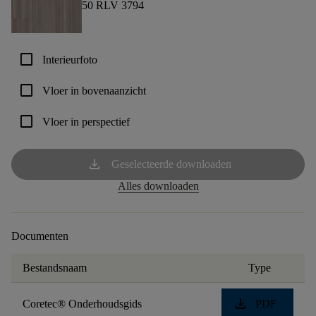
50 RLV 3794
check_box_outline_blank
Interieurfoto
check_box_outline_blank
Vloer in bovenaanzicht
check_box_outline_blank
Vloer in perspectief
download
Geselecteerde downloaden
Alles downloaden
Documenten
Bestandsnaam
Type
download
Coretec® Onderhoudsgids
PDF