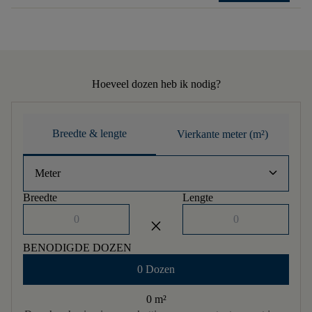
Hoeveel dozen heb ik nodig?
Breedte & lengte
Vierkante meter (m²)
keyboard_arrow_down
Meter
Breedte
Lengte
close
BENODIGDE DOZEN
0 Dozen
0 m
²