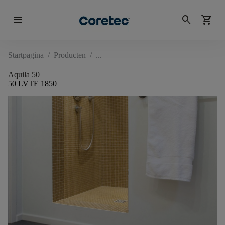
menu
search
shopping_cart
Startpagina
/
Producten
/
Aquila 50
50 LVTE 1850