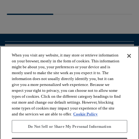
arrow_forward_ios
BEKIJK PRODUCTEN
When you visit any website, it may store or retrieve information
on your browser, mostly in the form of cookies. This information
might be about you, your preferences or your device and is
arrow_forward_ios
HANDIGE TOOLS
mostly used to make the site work as you expect it to. The
information does not usually directly identify you, but it can
give you a more personalized web experience. Because we
respect your right to privacy, you can choose not to allow some
arrow_forward_ios
ONZE DIENSTEN
types of cookies. Click on the different category headings to find
out more and change our default settings. However, blocking
some types of cookies may impact your experience of the site
arrow_forward_ios
OVER ONS
and the services we are able to offer.
Cookie Policy
Do Not Sell or Share My Personal Information