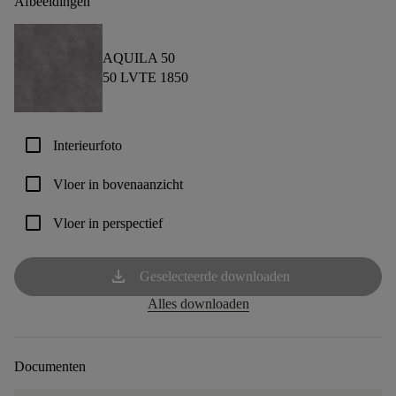
Afbeeldingen
AQUILA 50
50 LVTE 1850
check_box_outline_blank
Interieurfoto
check_box_outline_blank
Vloer in bovenaanzicht
check_box_outline_blank
Vloer in perspectief
download
Geselecteerde downloaden
Alles downloaden
Documenten