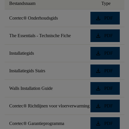
Bestandsnaam
Type
download
Coretec® Onderhoudsgids
PDF
download
The Essentials - Technische Fiche
PDF
download
Installatiegids
PDF
download
Installatiegids Stairs
PDF
download
Walls Installation Guide
PDF
download
Coretec® Richtlijnen voor vloerverwarming
PDF
download
Coretec® Garantieprogramma
PDF