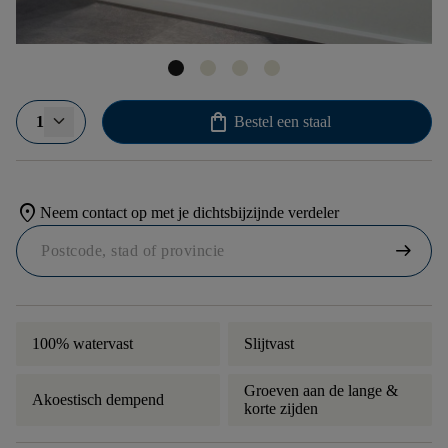
shopping_bag
1
Bestel een staal
location_on
Neem contact op met je dichtsbijzijnde verdeler
arrow_right_alt
100% watervast
Slijtvast
Groeven aan de lange &
Akoestisch dempend
korte zijden