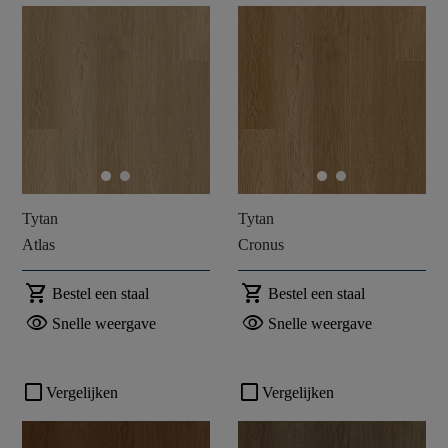
Tytan
Tytan
Atlas
Cronus
shopping_cart
shopping_cart
Bestel een staal
Bestel een staal
visibility
visibility
Snelle weergave
Snelle weergave
check_box_outline_blank
check_box_outline_blank
Vergelijken
Vergelijken