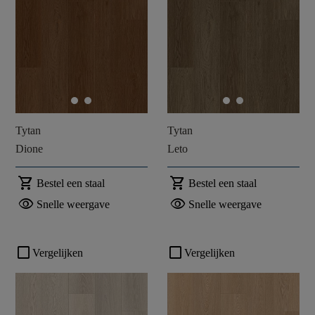
Tytan
Tytan
Dione
Leto
shopping_cart
shopping_cart
Bestel een staal
Bestel een staal
visibility
visibility
Snelle weergave
Snelle weergave
check_box_outline_blank
check_box_outline_blank
Vergelijken
Vergelijken