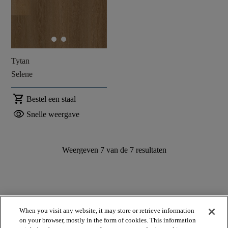
Tytan
Selene
shopping_cart
Bestel een staal
visibility
Snelle weergave
Weergeven
7
van de
7
resultaten
When you visit any website, it may store or retrieve information
on your browser, mostly in the form of cookies. This information