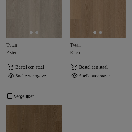
Tytan
Tytan
Asteria
Rhea
shopping_cart
shopping_cart
Bestel een staal
Bestel een staal
visibility
visibility
Snelle weergave
Snelle weergave
check_box_outline_blank
Vergelijken