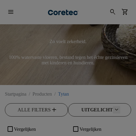
menu
search
shopping_cart
Zo voelt zekerheid.
100% watervaste vloeren, bestand tegen het échte gezinsleven
met kinderen en huisdieren.
Startpagina
/
Producten
/
Tytan
add
ALLE FILTERS
UITGELICHT
check_box_outline_blank
check_box_outline_blank
Vergelijken
Vergelijken