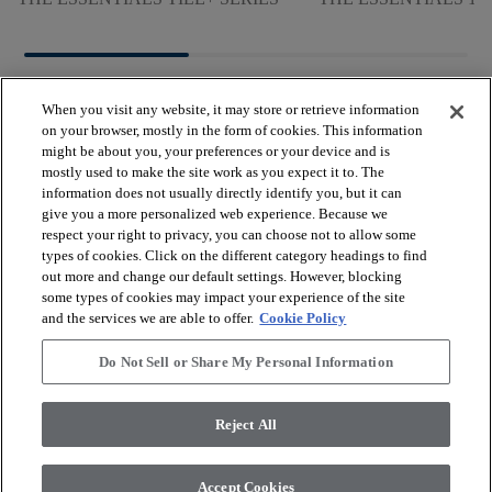
When you visit any website, it may store or retrieve information
on your browser, mostly in the form of cookies. This information
might be about you, your preferences or your device and is
mostly used to make the site work as you expect it to. The
arrow_forward_ios
VER LOS PRODUCTOS
information does not usually directly identify you, but it can
give you a more personalized web experience. Because we
respect your right to privacy, you can choose not to allow some
arrow_forward_ios
types of cookies. Click on the different category headings to find
HERRAMIENTAS ÚTILES
out more and change our default settings. However, blocking
some types of cookies may impact your experience of the site
and the services we are able to offer.
Cookie Policy
arrow_forward_ios
NUESTROS SERVICIOS
Do Not Sell or Share My Personal Information
arrow_forward_ios
QUIÉNES SOMOS
Reject All
Accept Cookies