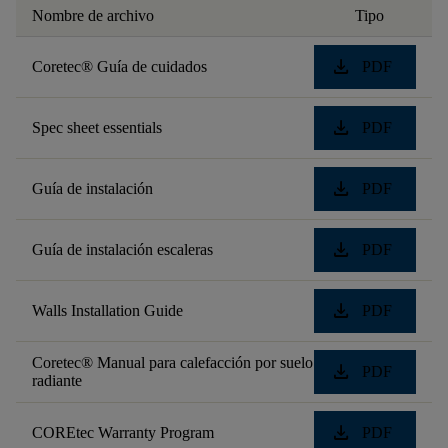
Nombre de archivo
Tipo
download
Coretec® Guía de cuidados
PDF
download
Spec sheet essentials
PDF
download
Guía de instalación
PDF
download
Guía de instalación escaleras
PDF
download
Walls Installation Guide
PDF
Coretec® Manual para calefacción por suelo
download
PDF
radiante
download
COREtec Warranty Program
PDF