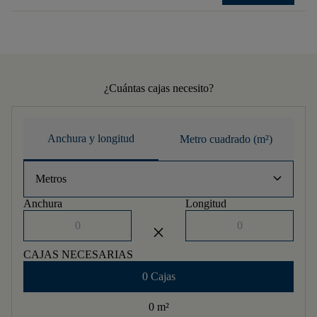
¿Cuántas cajas necesito?
Anchura y longitud
Metro cuadrado (m²)
keyboard_arrow_down
Metros
Anchura
Longitud
close
CAJAS NECESARIAS
0 Cajas
0 m
²