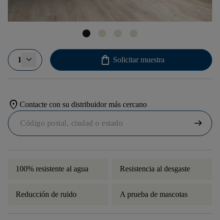
shopping_bag
1
Solicitar muestra
location_on
Contacte con su distribuidor más cercano
arrow_right_alt
100% resistente al agua
Resistencia al desgaste
Reducción de ruido
A prueba de mascotas