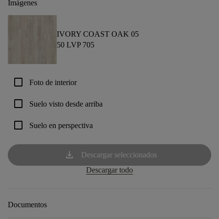
Imágenes
IVORY COAST OAK 05
50 LVP 705
check_box_outline_blank
Foto de interior
check_box_outline_blank
Suelo visto desde arriba
check_box_outline_blank
Suelo en perspectiva
download
Descargar seleccionados
Descargar todo
Documentos