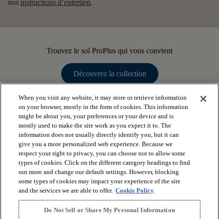
nos
instructions d’entretien
.
Trouvez le sol ProPlus qui vous convient
Découvrez la collection
When you visit any website, it may store or retrieve information
on your browser, mostly in the form of cookies. This information
might be about you, your preferences or your device and is
mostly used to make the site work as you expect it to. The
arrow_forward_ios
VOIR LES PRODUITS
information does not usually directly identify you, but it can
give you a more personalized web experience. Because we
respect your right to privacy, you can choose not to allow some
arrow_forward_ios
types of cookies. Click on the different category headings to find
OUTILS UTILES
out more and change our default settings. However, blocking
some types of cookies may impact your experience of the site
and the services we are able to offer.
Cookie Policy
arrow_forward_ios
NOS SERVICES
Do Not Sell or Share My Personal Information