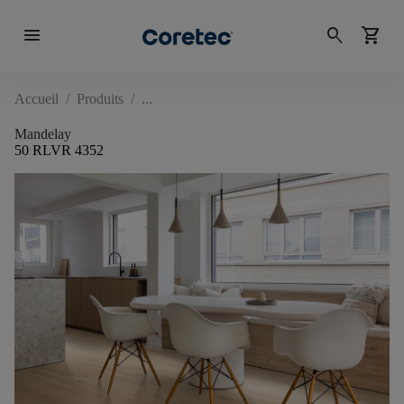
menu
search
shopping_cart
Accueil
/
Produits
/
Mandelay
50 RLVR 4352