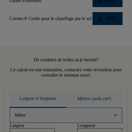
download
Guide d'entretien
PDF
download
Coretec® Guide pour le chauffage par le sol
PDF
De combien de boîtes ai-je besoin?
Ce calcul est une estimation, contactez votre revendeur pour
connaître le montant exact.
Largeur et longueur
Mètres carrés (m²)
keyboard_arrow_down
Mètre
Largeur
Longueur