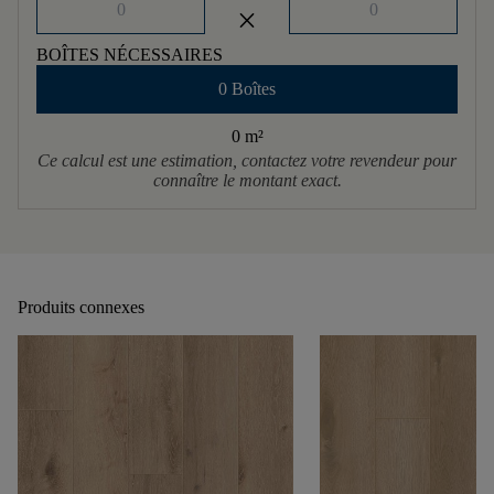
close
BOÎTES NÉCESSAIRES
0 Boîtes
0 m
²
Ce calcul est une estimation, contactez votre revendeur pour
connaître le montant exact.
Produits connexes