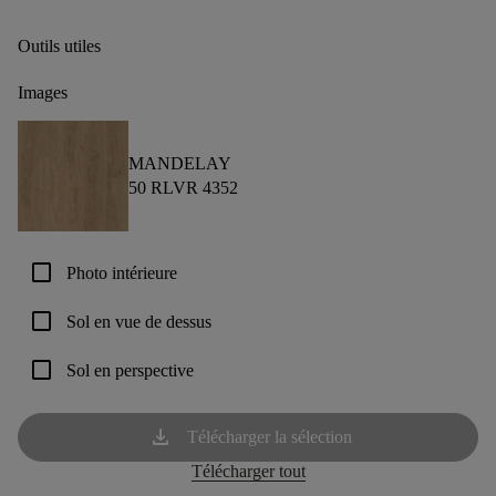
Outils utiles
Images
MANDELAY
50 RLVR 4352
check_box_outline_blank
Photo intérieure
check_box_outline_blank
Sol en vue de dessus
check_box_outline_blank
Sol en perspective
download
Télécharger la sélection
Télécharger tout