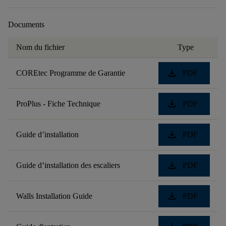
Documents
Nom du fichier
Type
download
COREtec Programme de Garantie
PDF
download
ProPlus - Fiche Technique
PDF
download
Guide d’installation
PDF
download
Guide d’installation des escaliers
PDF
download
Walls Installation Guide
PDF