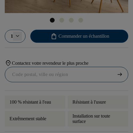
shopping_bag
1
Commander un échantillon
location_on
Contactez votre revendeur le plus proche
arrow_right_alt
100 % résistant à l'eau
Résistant à l'usure
Installation sur toute
Extrêmement stable
surface