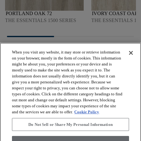
PORTLAND OAK 72
IVORY COAST OAK 
THE ESSENTIALS 1500 SERIES
THE ESSENTIALS 120
When you visit any website, it may store or retrieve information
on your browser, mostly in the form of cookies. This information
might be about you, your preferences or your device and is
mostly used to make the site work as you expect it to. The
arrow_forward_ios
VOIR LES PRODUITS
information does not usually directly identify you, but it can
give you a more personalized web experience. Because we
respect your right to privacy, you can choose not to allow some
arrow_forward_ios
types of cookies. Click on the different category headings to find
OUTILS UTILES
out more and change our default settings. However, blocking
some types of cookies may impact your experience of the site
and the services we are able to offer.
Cookie Policy
arrow_forward_ios
NOS SERVICES
Do Not Sell or Share My Personal Information
arrow_forward_ios
À PROPOS DE NOUS