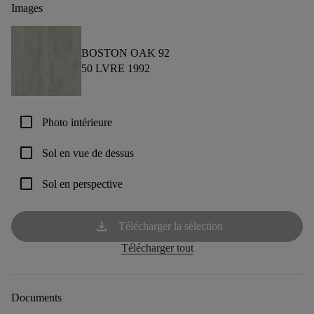
Images
BOSTON OAK 92
50 LVRE 1992
check_box_outline_blank
Photo intérieure
check_box_outline_blank
Sol en vue de dessus
check_box_outline_blank
Sol en perspective
download
Télécharger la sélection
Télécharger tout
Documents