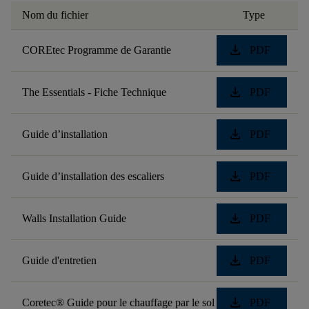
Nom du fichier
Type
download
COREtec Programme de Garantie
PDF
download
The Essentials - Fiche Technique
PDF
download
Guide d’installation
PDF
download
Guide d’installation des escaliers
PDF
download
Walls Installation Guide
PDF
download
Guide d'entretien
PDF
download
Coretec® Guide pour le chauffage par le sol
PDF