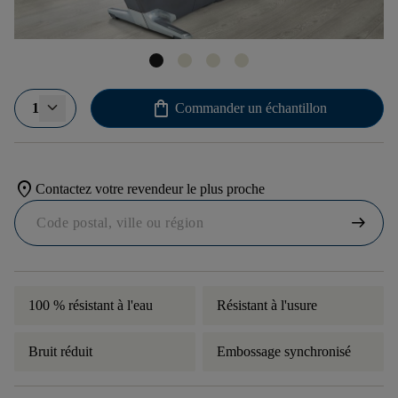
shopping_bag
1
Commander un échantillon
location_on
Contactez votre revendeur le plus proche
arrow_right_alt
100 % résistant à l'eau
Résistant à l'usure
Bruit réduit
Embossage synchronisé