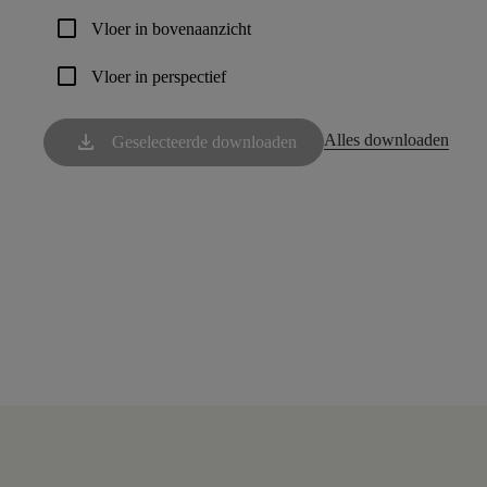
check_box_outline_blank
Vloer in bovenaanzicht
check_box_outline_blank
Vloer in perspectief
download
Alles downloaden
Geselecteerde downloaden