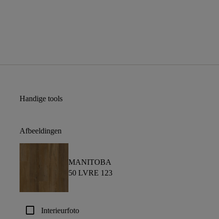
Handige tools
Afbeeldingen
MANITOBA
50 LVRE 123
check_box_outline_blank
Interieurfoto