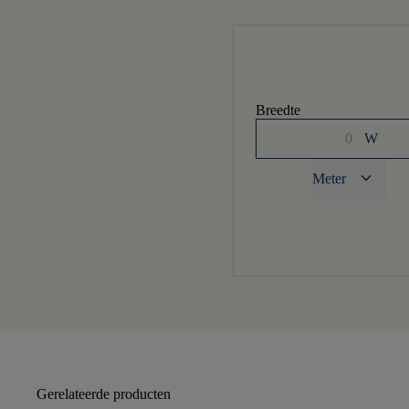
Breedte
W
keyboard_arrow_down
Meter
Gerelateerde producten