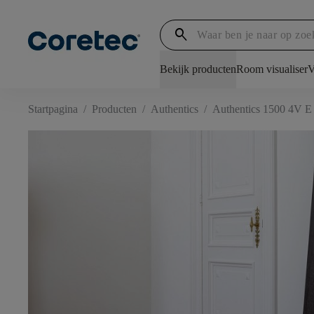
search
Bekijk producten
Room visualiser
V
Startpagina
/
Producten
/
Authentics
/
Authentics 1500 4V E