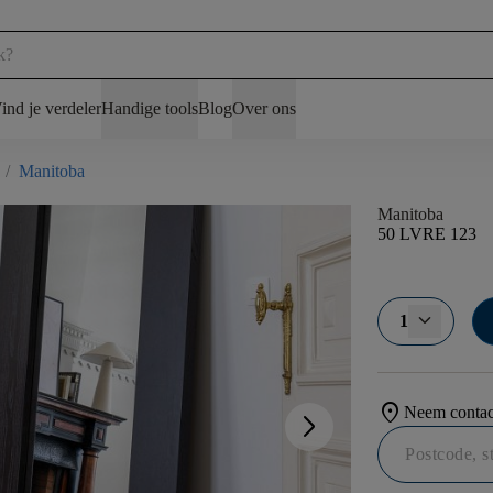
ind je verdeler
Handige tools
Blog
Over ons
/
Manitoba
Manitoba
50 LVRE 123
1
location_on
Neem contact
arrow_forward_ios