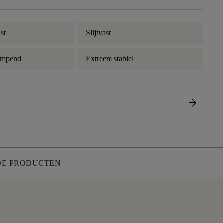
st
Slijtvast
empend
Extreem stabiel
arrow_forward
DE PRODUCTEN