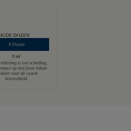
IGDE DOZEN
0 Dozen
0 m
²
rekening is een schatting,
ntact op met jouw lokale
rdeler voor de exacte
hoeveelheid.