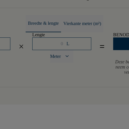
Breedte & lengte
Vierkante meter (m²)
Lengte
BENOD
L
close
equal
keyboard_arrow_down
Meter
Deze be
neem co
ve