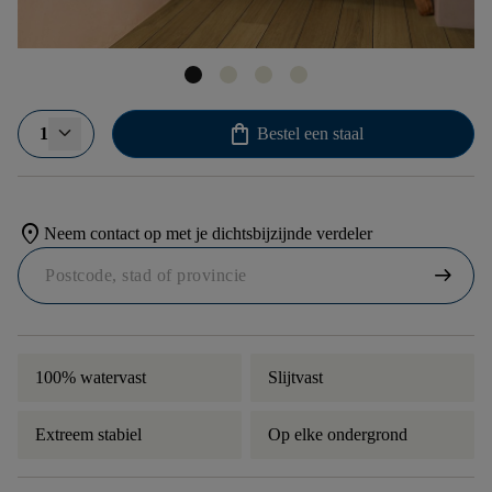
shopping_bag
1
Bestel een staal
location_on
Neem contact op met je dichtsbijzijnde verdeler
arrow_right_alt
100% watervast
Slijtvast
Extreem stabiel
Op elke ondergrond