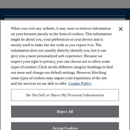
arrow_forward_ios
BEKIJK PRODUCTEN
When you visit any website, it may store or retrieve information
on your browser, mostly in the form of cookies. This information
might be about you, your preferences or your device and is
arrow_forward_ios
HANDIGE TOOLS
mostly used to make the site work as you expect it to. The
information does not usually directly identify you, but it can
give you a more personalized web experience. Because we
respect your right to privacy, you can choose not to allow some
arrow_forward_ios
ONZE DIENSTEN
types of cookies. Click on the different category headings to find
out more and change our default settings. However, blocking
some types of cookies may impact your experience of the site
arrow_forward_ios
OVER ONS
and the services we are able to offer.
Cookie Policy
Do Not Sell or Share My Personal Information
© 2026 Coretec, All Rights Reserved. Shaw Industries Group
Reject All
inc., a Berkshire Hathaway Company
Privacybeleid
Algemene voorwaarden
Legal Disclosures
Accessibility Commitment Statement
Accept Cookies
Do Not Sell or Share My Personal Information