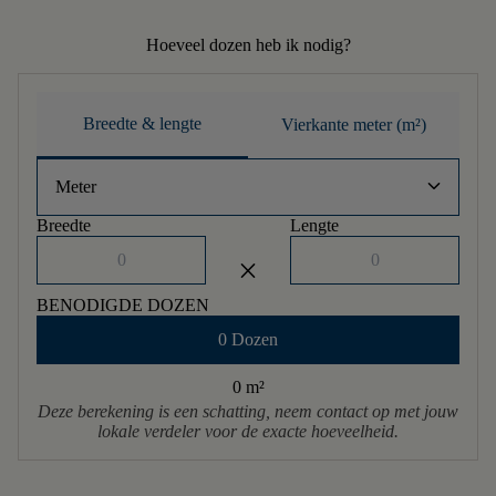
Hoeveel dozen heb ik nodig?
Breedte & lengte
Vierkante meter (m²)
keyboard_arrow_down
Meter
Breedte
Lengte
close
BENODIGDE DOZEN
0 Dozen
0 m
²
Deze berekening is een schatting, neem contact op met jouw
lokale verdeler voor de exacte hoeveelheid.