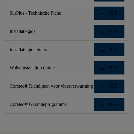
download
SurPlus - Technische Fiche
PDF
download
Installatiegids
PDF
download
Installatiegids Stairs
PDF
download
Walls Installation Guide
PDF
download
Coretec® Richtlijnen voor vloerverwarming
PDF
download
Coretec® Garantieprogramma
PDF