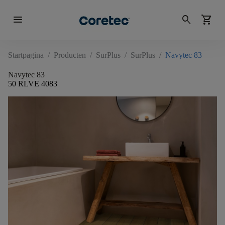
menu
search
shopping_cart
Startpagina
/
Producten
/
SurPlus
/
SurPlus
/
Navytec 83
Navytec 83
50 RLVE 4083