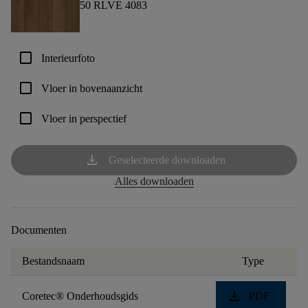
50 RLVE 4083
check_box_outline_blank
Interieurfoto
check_box_outline_blank
Vloer in bovenaanzicht
check_box_outline_blank
Vloer in perspectief
download
Geselecteerde downloaden
Alles downloaden
Documenten
Bestandsnaam
Type
download
Coretec® Onderhoudsgids
PDF