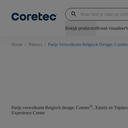
search
Bekijk producten
Room visualiser
V
Home
/
Nieuws
/
Parijs Verwelkomt Belgisch Design: Coret
®
Parijs verwelkomt Belgisch design: Coretec
, Xinnix en Tripla
Experience Center