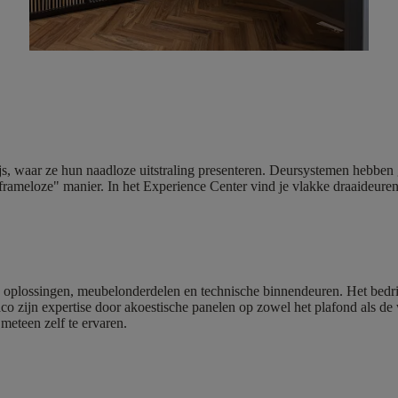
rijs, waar ze hun naadloze uitstraling presenteren. Deursystemen hebb
frameloze" manier. In het Experience Center vind je vlakke draaideuren
 oplossingen, meubelonderdelen en technische binnendeuren. Het bedrijf
co zijn expertise door akoestische panelen op zowel het plafond als de w
 meteen zelf te ervaren.