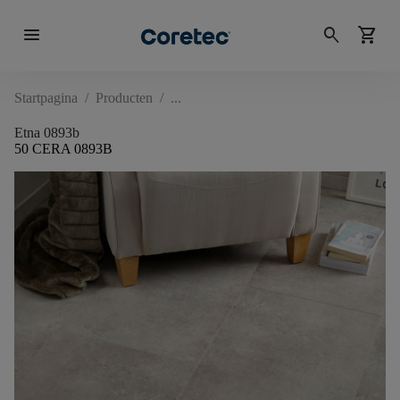
menu
search
shopping_cart
Startpagina
/
Producten
/
Etna 0893b
50 CERA 0893B