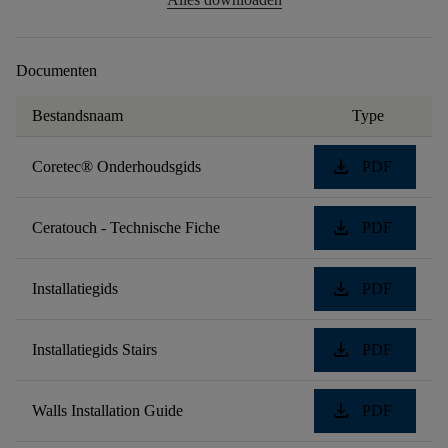
Documenten
Bestandsnaam
Type
download
Coretec® Onderhoudsgids
PDF
download
Ceratouch - Technische Fiche
PDF
download
Installatiegids
PDF
download
Installatiegids Stairs
PDF
download
Walls Installation Guide
PDF