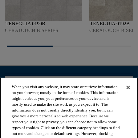
TENEGUIA 0190B
TENEGUIA 0192B
CERATOUCH B-SERIES
CERATOUCH B-SERI
arrow_forward_ios
BEKIJK PRODUCTEN
When you visit any website, it may store or retrieve information
on your browser, mostly in the form of cookies. This information
might be about you, your preferences or your device and is
arrow_forward_ios
HANDIGE TOOLS
mostly used to make the site work as you expect it to. The
information does not usually directly identify you, but it can
give you a more personalized web experience. Because we
respect your right to privacy, you can choose not to allow some
arrow_forward_ios
ONZE DIENSTEN
types of cookies. Click on the different category headings to find
out more and change our default settings. However, blocking