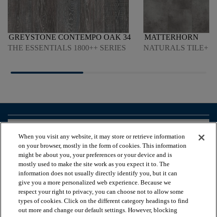
GREYSTONE CONTEMPO OAK 34
MATTERHORN
THE ESSENTIALS 1800++ SERIES
NATURALS TILE+ S
arrow_forward_ios
BEKIJK PRODUCTEN
When you visit any website, it may store or retrieve information
on your browser, mostly in the form of cookies. This information
might be about you, your preferences or your device and is
arrow_forward_ios
HANDIGE TOOLS
mostly used to make the site work as you expect it to. The
information does not usually directly identify you, but it can
give you a more personalized web experience. Because we
respect your right to privacy, you can choose not to allow some
arrow_forward_ios
ONZE DIENSTEN
types of cookies. Click on the different category headings to find
out more and change our default settings. However, blocking