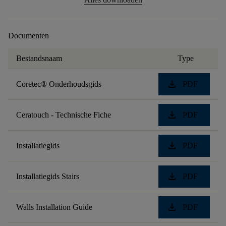
Documenten
Bestandsnaam
Type
download
Coretec® Onderhoudsgids
PDF
download
Ceratouch - Technische Fiche
PDF
download
Installatiegids
PDF
download
Installatiegids Stairs
PDF
download
Walls Installation Guide
PDF