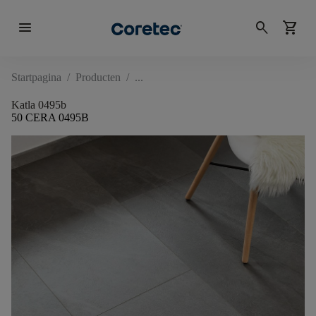
menu
search
shopping_cart
Startpagina
/
Producten
/
Katla 0495b
50 CERA 0495B