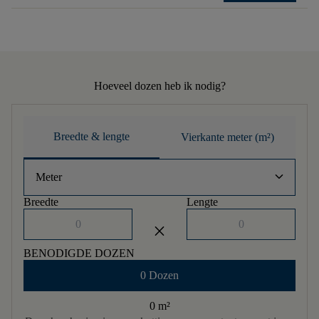
Hoeveel dozen heb ik nodig?
Breedte & lengte
Vierkante meter (m²)
keyboard_arrow_down
Meter
Breedte
Lengte
close
BENODIGDE DOZEN
0 Dozen
0 m
²