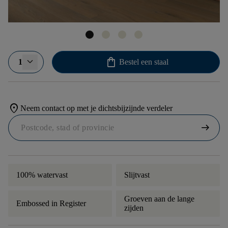
shopping_bag
1
Bestel een staal
location_on
Neem contact op met je dichtsbijzijnde verdeler
arrow_right_alt
100% watervast
Slijtvast
Groeven aan de lange
Embossed in Register
zijden