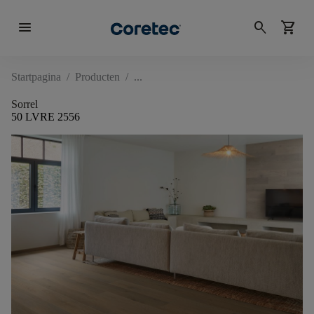
menu
search
shopping_cart
Startpagina
/
Producten
/
Sorrel
50 LVRE 2556