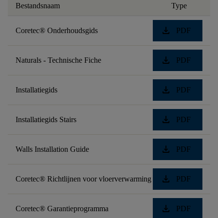
Bestandsnaam
Type
download
Coretec® Onderhoudsgids
PDF
download
Naturals - Technische Fiche
PDF
download
Installatiegids
PDF
download
Installatiegids Stairs
PDF
download
Walls Installation Guide
PDF
download
Coretec® Richtlijnen voor vloerverwarming
PDF
download
Coretec® Garantieprogramma
PDF