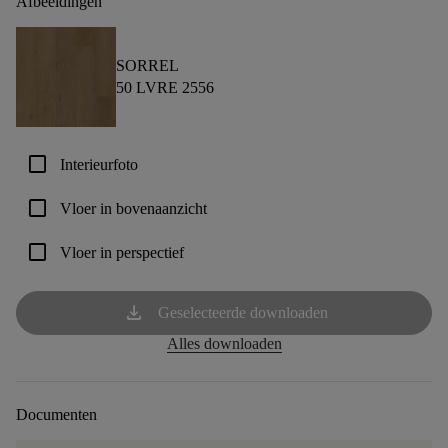
Afbeeldingen
SORREL
50 LVRE 2556
check_box_outline_blank
Interieurfoto
check_box_outline_blank
Vloer in bovenaanzicht
check_box_outline_blank
Vloer in perspectief
download
Geselecteerde downloaden
Alles downloaden
Documenten