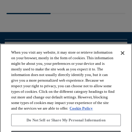
arrow_forward_ios
BEKIJK PRODUCTEN
When you visit any website, it may store or retrieve information
on your browser, mostly in the form of cookies. This information
might be about you, your preferences or your device and is
arrow_forward_ios
HANDIGE TOOLS
mostly used to make the site work as you expect it to. The
information does not usually directly identify you, but it can
give you a more personalized web experience. Because we
respect your right to privacy, you can choose not to allow some
arrow_forward_ios
ONZE DIENSTEN
types of cookies. Click on the different category headings to find
out more and change our default settings. However, blocking
some types of cookies may impact your experience of the site
arrow_forward_ios
OVER ONS
and the services we are able to offer.
Cookie Policy
Do Not Sell or Share My Personal Information