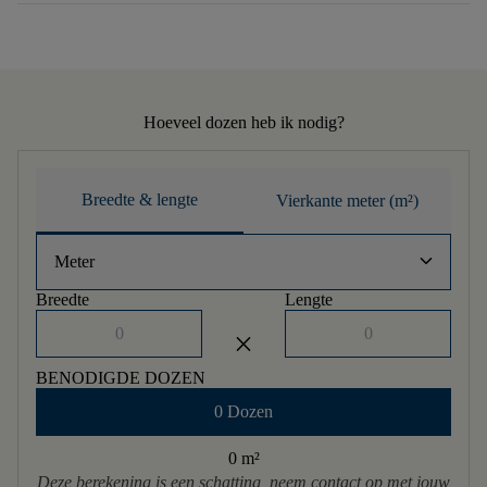
Hoeveel dozen heb ik nodig?
Breedte & lengte
Vierkante meter (m²)
keyboard_arrow_down
Meter
Breedte
Lengte
close
BENODIGDE DOZEN
0 Dozen
0 m
²
Deze berekening is een schatting, neem contact op met jouw