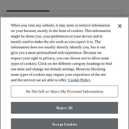
When you visit any website, it may store or retrieve information
on your browser, mostly in the form of cookies. This information
might be about you, your preferences or your device and is
mostly used to make the site work as you expect it to. The
arrow_forward_ios
BEKIJK PRODUCTEN
information does not usually directly identify you, but it can
give you a more personalized web experience. Because we
respect your right to privacy, you can choose not to allow some
arrow_forward_ios
types of cookies. Click on the different category headings to find
HANDIGE TOOLS
out more and change our default settings. However, blocking
some types of cookies may impact your experience of the site
and the services we are able to offer.
Cookie Policy
arrow_forward_ios
ONZE DIENSTEN
Do Not Sell or Share My Personal Information
arrow_forward_ios
OVER ONS
Reject All
Accept Cookies
© 2026 Coretec, All Rights Reserved. Shaw Industries Group