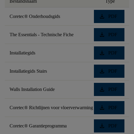
Bestandsnaam
Type
download
Coretec® Onderhoudsgids
PDF
download
The Essentials - Technische Fiche
PDF
download
Installatiegids
PDF
download
Installatiegids Stairs
PDF
download
Walls Installation Guide
PDF
download
Coretec® Richtlijnen voor vloerverwarming
PDF
download
Coretec® Garantieprogramma
PDF