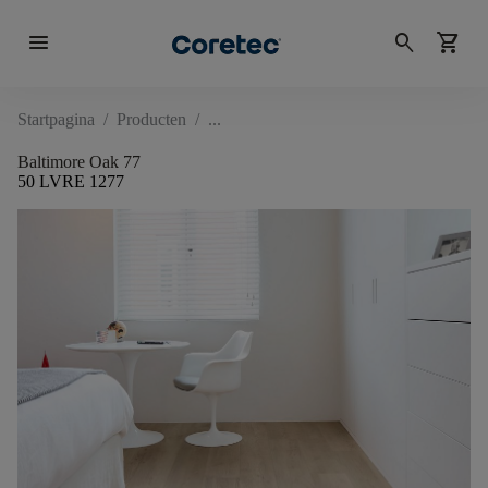
menu
search
shopping_cart
Startpagina
/
Producten
/
Baltimore Oak 77
50 LVRE 1277