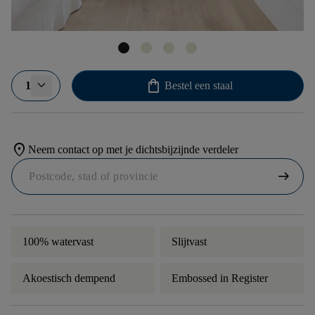
shopping_bag
1
Bestel een staal
location_on
Neem contact op met je dichtsbijzijnde verdeler
arrow_right_alt
100% watervast
Slijtvast
Akoestisch dempend
Embossed in Register