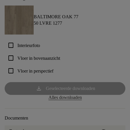
BALTIMORE OAK 77
50 LVRE 1277
check_box_outline_blank
Interieurfoto
check_box_outline_blank
Vloer in bovenaanzicht
check_box_outline_blank
Vloer in perspectief
download
Geselecteerde downloaden
Alles downloaden
Documenten