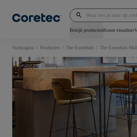
search
Bekijk producten
Room visualiser
V
Startpagina
/
Producten
/
The Essentials
/
The Essentials Mult