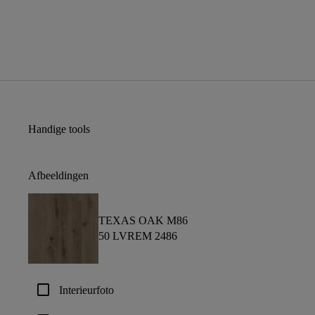
Handige tools
Afbeeldingen
TEXAS OAK M86
50 LVREM 2486
check_box_outline_blank
Interieurfoto