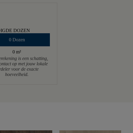
IGDE DOZEN
0 Dozen
0 m
²
rekening is een schatting,
ntact op met jouw lokale
rdeler voor de exacte
hoeveelheid.