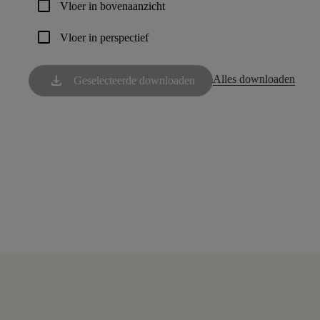
check_box_outline_blank
Vloer in bovenaanzicht
check_box_outline_blank
Vloer in perspectief
download
Alles downloaden
Geselecteerde downloaden