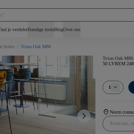
ind je verdeler
Handige tools
Blog
Over ons
i Series
/
Texas Oak M86
Texas Oak M86
50 LVREM 248
1
location_on
Neem contact
arrow_forward_ios