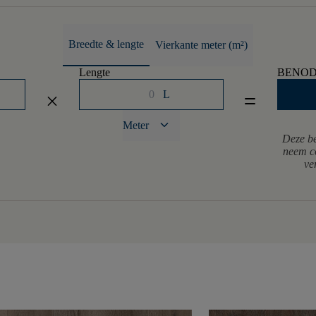
Breedte & lengte
Vierkante meter (m²)
Lengte
BENOD
L
close
equal
keyboard_arrow_down
Meter
Deze be
neem co
ve