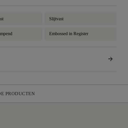
st
Slijtvast
empend
Embossed in Register
arrow_forward
DE PRODUCTEN