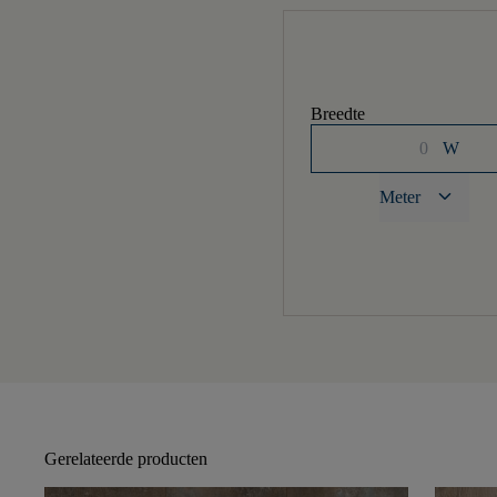
Breedte
W
keyboard_arrow_down
Meter
Gerelateerde producten