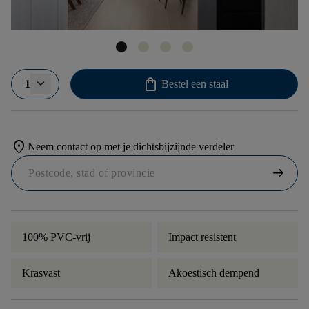
shopping_bag
1
Bestel een staal
location_on
Neem contact op met je dichtsbijzijnde verdeler
arrow_right_alt
100% PVC-vrij
Impact resistent
Krasvast
Akoestisch dempend