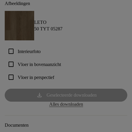
Afbeeldingen
LETO
50 TYT 05287
check_box_outline_blank
Interieurfoto
check_box_outline_blank
Vloer in bovenaanzicht
check_box_outline_blank
Vloer in perspectief
download
Geselecteerde downloaden
Alles downloaden
Documenten