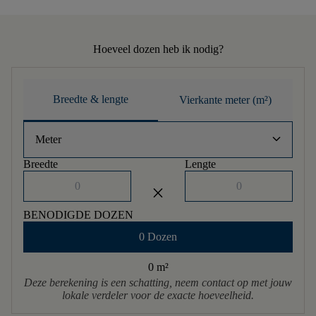
Hoeveel dozen heb ik nodig?
Breedte & lengte
Vierkante meter (m²)
keyboard_arrow_down
Meter
Breedte
Lengte
close
BENODIGDE DOZEN
0 Dozen
0 m
²
Deze berekening is een schatting, neem contact op met jouw
lokale verdeler voor de exacte hoeveelheid.