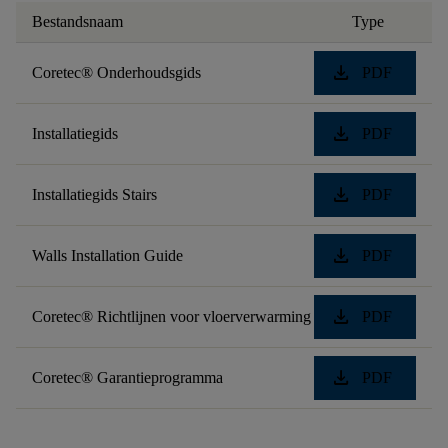
Bestandsnaam
Type
download
Coretec® Onderhoudsgids
PDF
download
Installatiegids
PDF
download
Installatiegids Stairs
PDF
download
Walls Installation Guide
PDF
download
Coretec® Richtlijnen voor vloerverwarming
PDF
download
Coretec® Garantieprogramma
PDF