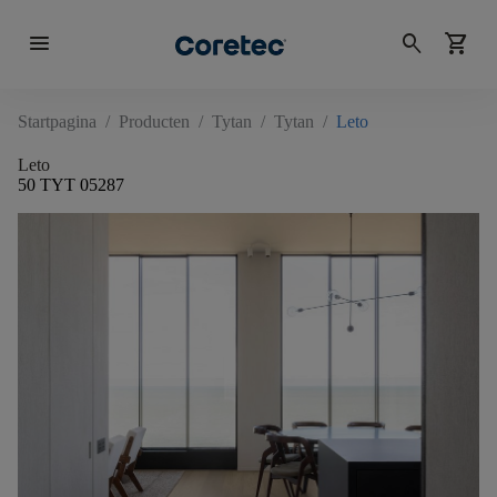
menu
search
shopping_cart
Startpagina
/
Producten
/
Tytan
/
Tytan
/
Leto
Leto
50 TYT 05287