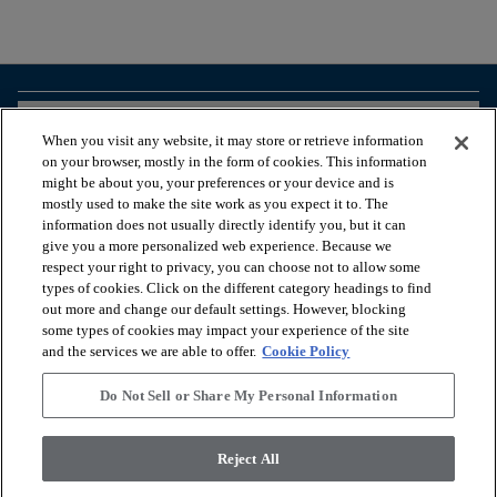
arrow_forward_ios
BEKIJK PRODUCTEN
When you visit any website, it may store or retrieve information
on your browser, mostly in the form of cookies. This information
might be about you, your preferences or your device and is
arrow_forward_ios
HANDIGE TOOLS
mostly used to make the site work as you expect it to. The
information does not usually directly identify you, but it can
give you a more personalized web experience. Because we
respect your right to privacy, you can choose not to allow some
arrow_forward_ios
ONZE DIENSTEN
types of cookies. Click on the different category headings to find
out more and change our default settings. However, blocking
some types of cookies may impact your experience of the site
arrow_forward_ios
OVER ONS
and the services we are able to offer.
Cookie Policy
Do Not Sell or Share My Personal Information
© 2026 Coretec, All Rights Reserved. Shaw Industries Group
Reject All
inc., a Berkshire Hathaway Company
Privacybeleid
Algemene voorwaarden