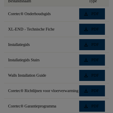
Bestandsnaam
Type
download
Coretec® Onderhoudsgids
PDF
download
XL-END - Technische Fiche
PDF
download
Installatiegids
PDF
download
Installatiegids Stairs
PDF
download
Walls Installation Guide
PDF
download
Coretec® Richtlijnen voor vloerverwarming
PDF
download
Coretec® Garantieprogramma
PDF