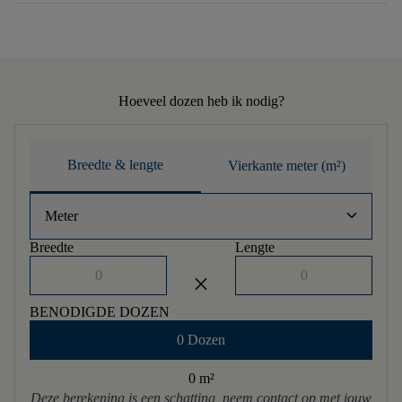
Hoeveel dozen heb ik nodig?
Breedte & lengte
Vierkante meter (m²)
keyboard_arrow_down
Meter
Breedte
Lengte
close
BENODIGDE DOZEN
0 Dozen
0 m
²
Deze berekening is een schatting, neem contact op met jouw