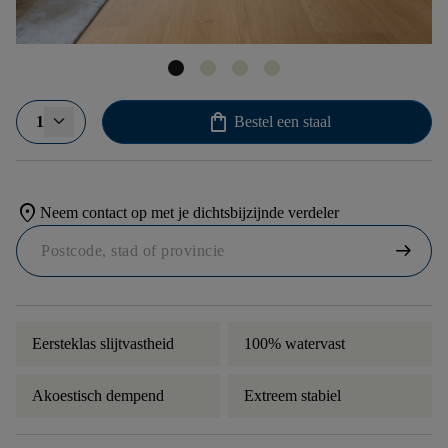
shopping_bag
1
Bestel een staal
location_on
Neem contact op met je dichtsbijzijnde verdeler
arrow_right_alt
Eersteklas slijtvastheid
100% watervast
Akoestisch dempend
Extreem stabiel