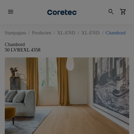
menu
search
shopping_cart
Startpagina
/
Producten
/
XL-END
/
XL-END
/
Chambord
Chambord
50 LVREXL 4358