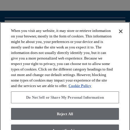
arrow_forward_ios
BEKIJK PRODUCTEN
When you visit any website, it may store or retrieve information
on your browser, mostly in the form of cookies. This information
might be about you, your preferences or your device and is
arrow_forward_ios
HANDIGE TOOLS
mostly used to make the site work as you expect it to. The
information does not usually directly identify you, but it can
give you a more personalized web experience. Because we
respect your right to privacy, you can choose not to allow some
arrow_forward_ios
ONZE DIENSTEN
types of cookies. Click on the different category headings to find
out more and change our default settings. However, blocking
some types of cookies may impact your experience of the site
arrow_forward_ios
OVER ONS
and the services we are able to offer.
Cookie Policy
Do Not Sell or Share My Personal Information
© 2026 Coretec, All Rights Reserved. Shaw Industries Group
Reject All
inc., a Berkshire Hathaway Company
Privacybeleid
Algemene voorwaarden
Legal Disclosures
Accessibility Commitment Statement