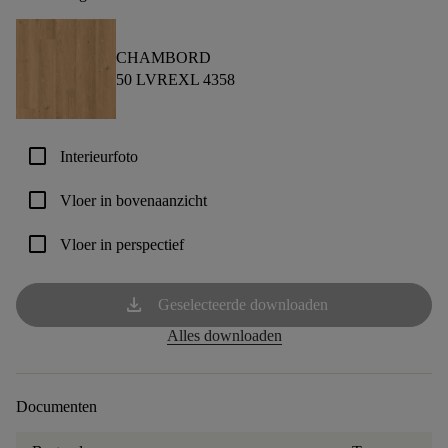
CHAMBORD
50 LVREXL 4358
check_box_outline_blank
Interieurfoto
check_box_outline_blank
Vloer in bovenaanzicht
check_box_outline_blank
Vloer in perspectief
download
Geselecteerde downloaden
Alles downloaden
Documenten