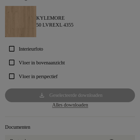
KYLEMORE
50 LVREXL 4355
check_box_outline_blank
Interieurfoto
check_box_outline_blank
Vloer in bovenaanzicht
check_box_outline_blank
Vloer in perspectief
download
Geselecteerde downloaden
Alles downloaden
Documenten