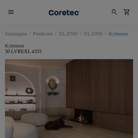
menu
search
shopping_cart
Startpagina
/
Producten
/
XL-END
/
XL-END
/
Kylemore
Kylemore
50 LVREXL 4355