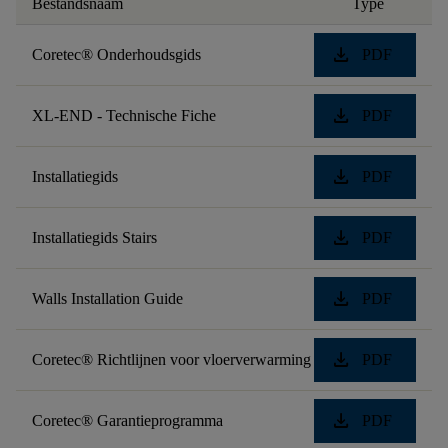
Bestandsnaam
Type
download
Coretec® Onderhoudsgids
PDF
download
XL-END - Technische Fiche
PDF
download
Installatiegids
PDF
download
Installatiegids Stairs
PDF
download
Walls Installation Guide
PDF
download
Coretec® Richtlijnen voor vloerverwarming
PDF
download
Coretec® Garantieprogramma
PDF