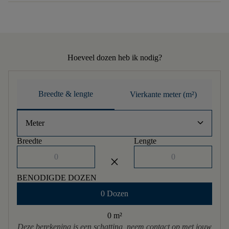
Hoeveel dozen heb ik nodig?
Breedte & lengte
Vierkante meter (m²)
keyboard_arrow_down
Meter
Breedte
Lengte
close
BENODIGDE DOZEN
0 Dozen
0 m
²
Deze berekening is een schatting, neem contact op met jouw