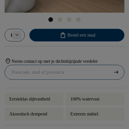
shopping_bag
1
Bestel een staal
location_on
Neem contact op met je dichtsbijzijnde verdeler
arrow_right_alt
Eersteklas slijtvastheid
100% watervast
Akoestisch dempend
Extreem stabiel