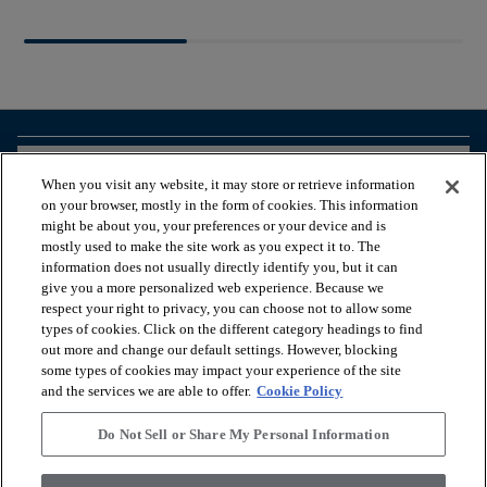
arrow_forward_ios
BEKIJK PRODUCTEN
When you visit any website, it may store or retrieve information
on your browser, mostly in the form of cookies. This information
might be about you, your preferences or your device and is
arrow_forward_ios
HANDIGE TOOLS
mostly used to make the site work as you expect it to. The
information does not usually directly identify you, but it can
give you a more personalized web experience. Because we
respect your right to privacy, you can choose not to allow some
arrow_forward_ios
ONZE DIENSTEN
types of cookies. Click on the different category headings to find
out more and change our default settings. However, blocking
some types of cookies may impact your experience of the site
arrow_forward_ios
OVER ONS
and the services we are able to offer.
Cookie Policy
Do Not Sell or Share My Personal Information
© 2026 Coretec, All Rights Reserved. Shaw Industries Group