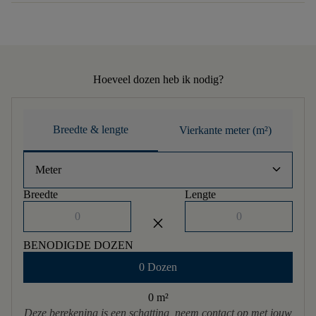
Hoeveel dozen heb ik nodig?
Breedte & lengte
Vierkante meter (m²)
keyboard_arrow_down
Meter
Breedte
Lengte
close
BENODIGDE DOZEN
0 Dozen
0 m
²
Deze berekening is een schatting, neem contact op met jouw