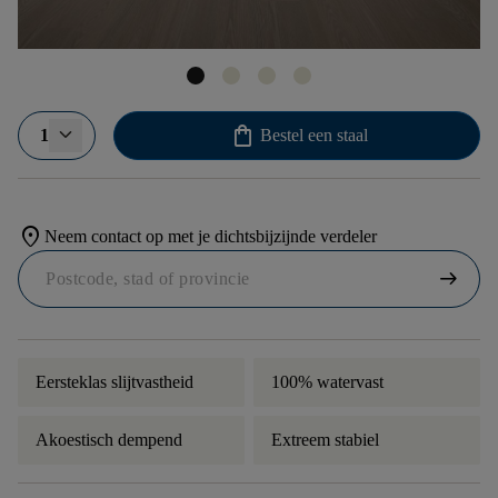
shopping_bag
1
Bestel een staal
location_on
Neem contact op met je dichtsbijzijnde verdeler
arrow_right_alt
Eersteklas slijtvastheid
100% watervast
Akoestisch dempend
Extreem stabiel