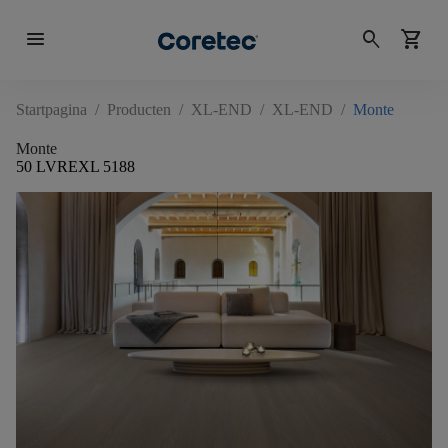
menu
search
shopping_cart
Startpagina
/
Producten
/
XL-END
/
XL-END
/
Monte
Monte
50 LVREXL 5188