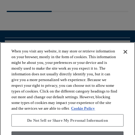
arrow_forward_ios
BEKIJK PRODUCTEN
When you visit any website, it may store or retrieve information
on your browser, mostly in the form of cookies. This information
might be about you, your preferences or your device and is
arrow_forward_ios
HANDIGE TOOLS
mostly used to make the site work as you expect it to. The
information does not usually directly identify you, but it can
give you a more personalized web experience. Because we
respect your right to privacy, you can choose not to allow some
arrow_forward_ios
ONZE DIENSTEN
types of cookies. Click on the different category headings to find
out more and change our default settings. However, blocking
some types of cookies may impact your experience of the site
arrow_forward_ios
OVER ONS
and the services we are able to offer.
Cookie Policy
Do Not Sell or Share My Personal Information
© 2026 Coretec, All Rights Reserved. Shaw Industries Group