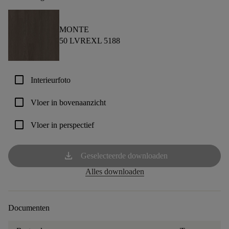
MONTE
50 LVREXL 5188
check_box_outline_blank
Interieurfoto
check_box_outline_blank
Vloer in bovenaanzicht
check_box_outline_blank
Vloer in perspectief
download
Geselecteerde downloaden
Alles downloaden
Documenten