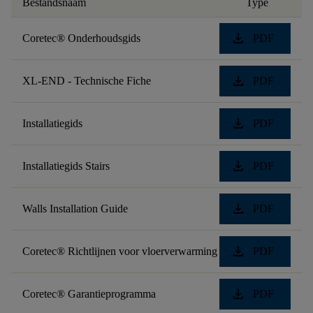
Bestandsnaam
Type
download
Coretec® Onderhoudsgids
PDF
download
XL-END - Technische Fiche
PDF
download
Installatiegids
PDF
download
Installatiegids Stairs
PDF
download
Walls Installation Guide
PDF
download
Coretec® Richtlijnen voor vloerverwarming
PDF
download
Coretec® Garantieprogramma
PDF