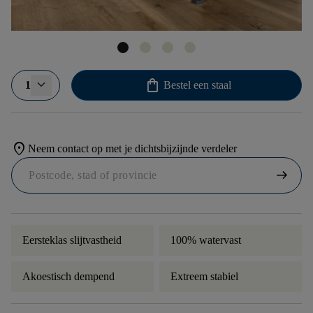
shopping_bag
1
Bestel een staal
location_on
Neem contact op met je dichtsbijzijnde verdeler
arrow_right_alt
Eersteklas slijtvastheid
100% watervast
Akoestisch dempend
Extreem stabiel