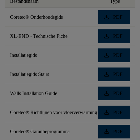
Bestandsnaam
Type
download
Coretec® Onderhoudsgids
PDF
download
XL-END - Technische Fiche
PDF
download
Installatiegids
PDF
download
Installatiegids Stairs
PDF
download
Walls Installation Guide
PDF
download
Coretec® Richtlijnen voor vloerverwarming
PDF
download
Coretec® Garantieprogramma
PDF