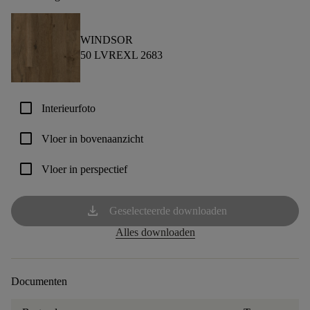
WINDSOR
50 LVREXL 2683
check_box_outline_blank
Interieurfoto
check_box_outline_blank
Vloer in bovenaanzicht
check_box_outline_blank
Vloer in perspectief
download
Geselecteerde downloaden
Alles downloaden
Documenten