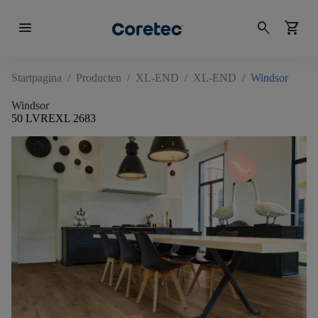
menu
search
shopping_cart
Startpagina
/
Producten
/
XL-END
/
XL-END
/
Windsor
Windsor
50 LVREXL 2683