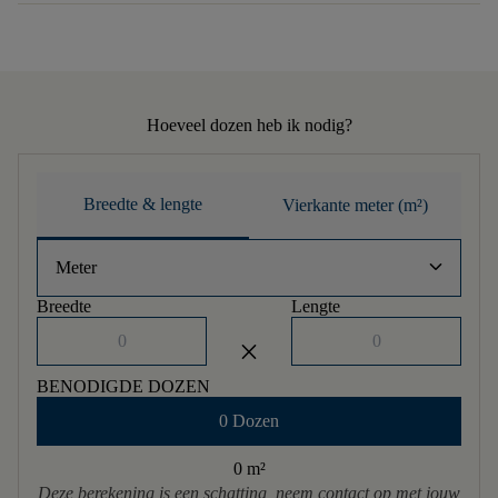
Hoeveel dozen heb ik nodig?
Breedte & lengte
Vierkante meter (m²)
keyboard_arrow_down
Meter
Breedte
Lengte
close
BENODIGDE DOZEN
0 Dozen
0 m
²
Deze berekening is een schatting, neem contact op met jouw