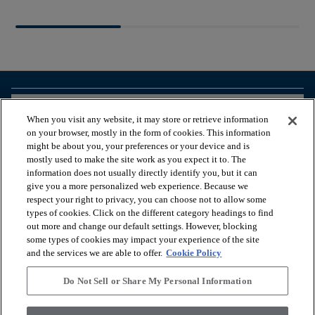
arrow_forward_ios
BEKIJK PRODUCTEN
When you visit any website, it may store or retrieve information
on your browser, mostly in the form of cookies. This information
might be about you, your preferences or your device and is
arrow_forward_ios
HANDIGE TOOLS
mostly used to make the site work as you expect it to. The
information does not usually directly identify you, but it can
give you a more personalized web experience. Because we
respect your right to privacy, you can choose not to allow some
arrow_forward_ios
ONZE DIENSTEN
types of cookies. Click on the different category headings to find
out more and change our default settings. However, blocking
some types of cookies may impact your experience of the site
arrow_forward_ios
OVER ONS
and the services we are able to offer.
Cookie Policy
Do Not Sell or Share My Personal Information
© 2026 Coretec, All Rights Reserved. Shaw Industries Group