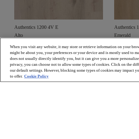
Authentics 1200 4V E
Authentics 
Alto
Emerald
When you visit any website, it may store or retrieve information on your brow
shopping_cart
visibility
shopping_cart
Bestel een staal
Snelle weergave
Bestel e
might be about you, your preferences or your device and is mostly used to ma
does not usually directly identify you, but it can give you a more personaliz
privacy, you can choose not to allow some types of cookies. Click on the dif
our default settings. However, blocking some types of cookies may impact you
to offer.
Cookie Policy