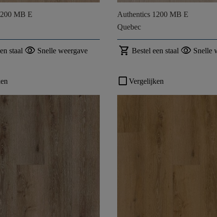
 1200 MB E
Authentics 1200 MB E
Quebec
visibility
shopping_cart
visibility
en staal
Snelle weergave
Bestel een staal
Snelle 
check_box_outline_blank
ken
Vergelijken