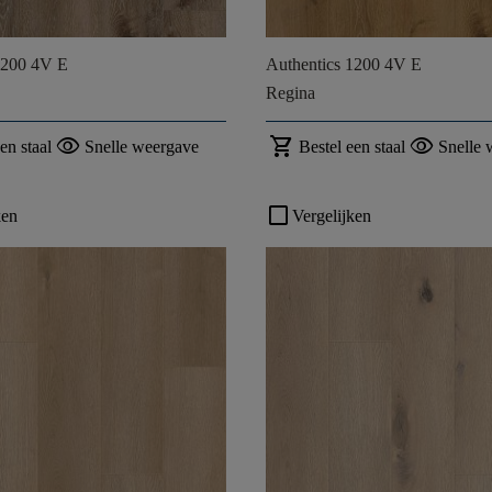
1200 4V E
Authentics 1200 4V E
Regina
visibility
shopping_cart
visibility
en staal
Snelle weergave
Bestel een staal
Snelle 
check_box_outline_blank
ken
Vergelijken