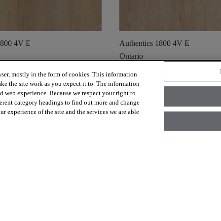
1800 4V E
Authentics 1800 4V E
Ontario
ser, mostly in the form of cookies. This information
visibility
shopping_cart
visibility
en staal
Snelle weergave
Bestel een staal
Snelle 
ke the site work as you expect it to. The information
ed web experience. Because we respect your right to
ferent category headings to find out more and change
r experience of the site and the services we are able
Weergeven
16
van de
30
resultaten
Meer laden