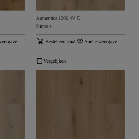
Authentics 1200 4V E
Nimbus
shopping_cart
visibility
weergave
Bestel een staal
Snelle weergave
check_box_outline_blank
Vergelijken