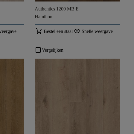
Authentics 1200 MB E
Hamilton
shopping_cart
visibility
weergave
Bestel een staal
Snelle weergave
check_box_outline_blank
Vergelijken