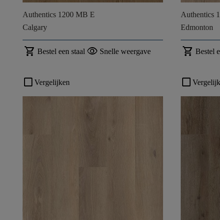
Authentics 1200 MB E
Authentics
Calgary
Edmonton
shopping_cart
visibility
shopping_cart
Bestel een staal
Snelle weergave
Bestel e
check_box_outline_blank
check_box_outline_blank
Vergelijken
Vergelij