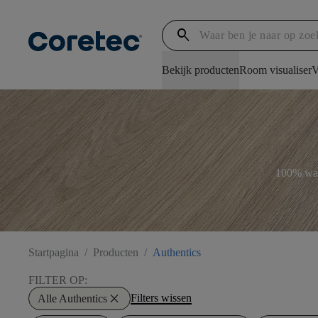
search
Bekijk producten
Room visualiser
V
100% wate
Startpagina
/
Producten
/
Authentics
FILTER OP:
close
Filters wissen
Alle Authentics