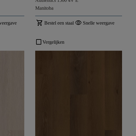
Authentics 1500 4V E
Manitoba
shopping_cart
visibility
weergave
Bestel een staal
Snelle weergave
check_box_outline_blank
Vergelijken