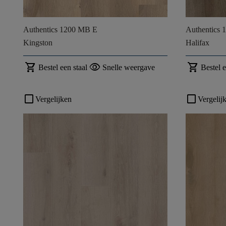
Authentics 1200 MB E
Authentics 
Kingston
Halifax
shopping_cart
visibility
shopping_cart
Bestel een staal
Snelle weergave
Bestel e
check_box_outline_blank
check_box_outline_blank
Vergelijken
Vergelij