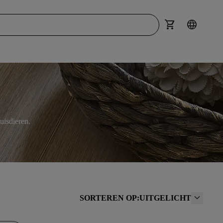
shopping_cart
language
uisdieren.
SORTEREN OP:
UITGELICHT