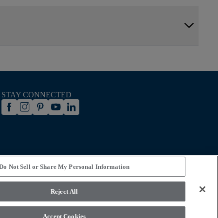
arrow_forward_ios
STAY CONNECTED
Do Not Sell or Share My Personal Information
Reject All
 osobných údajov
Podmienky používania
Legal Disclosures
ent Statement
Do Not Sell or Share My Personal Information
Accept Cookies