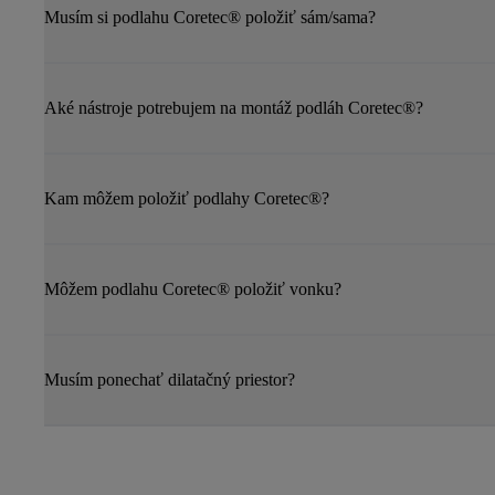
Musím si podlahu Coretec® položiť sám/sama?
Aké nástroje potrebujem na montáž podláh Coretec®?
Kam môžem položiť podlahy Coretec®?
Môžem podlahu Coretec® položiť vonku?
Musím ponechať dilatačný priestor?