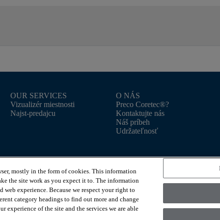
OUR SERVICES
O NÁS
Vizualizér miestnosti
Preco Coretec®?
Najst-predajcu
Kontaktujte nás
Náš príbeh
Udržateľnosť
ser, mostly in the form of cookies. This information
ke the site work as you expect it to. The information
ed web experience. Because we respect your right to
nc., a Berkshire Hathaway Company
Zásady ochrany
ferent category headings to find out more and change
Accessibility Commitm
r experience of the site and the services we are able