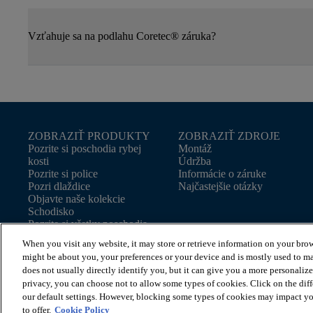
Vzťahuje sa na podlahu Coretec® záruka?
ZOBRAZIŤ PRODUKTY
ZOBRAZIŤ ZDROJE
Pozrite si poschodia rybej
Montáž
kosti
Údržba
Pozrite si police
Informácie o záruke
Pozri dlaždice
Najčastejšie otázky
Objavte naše kolekcie
Schodisko
Pozrite si všetky poschodia
When you visit any website, it may store or retrieve information on your brow
might be about you, your preferences or your device and is mostly used to ma
does not usually directly identify you, but it can give you a more personaliz
© 2026 Coretec, All Rights Reserved. Shaw Industries Group i
privacy, you can choose not to allow some types of cookies. Click on the dif
our default settings. However, blocking some types of cookies may impact you
to offer.
Cookie Policy