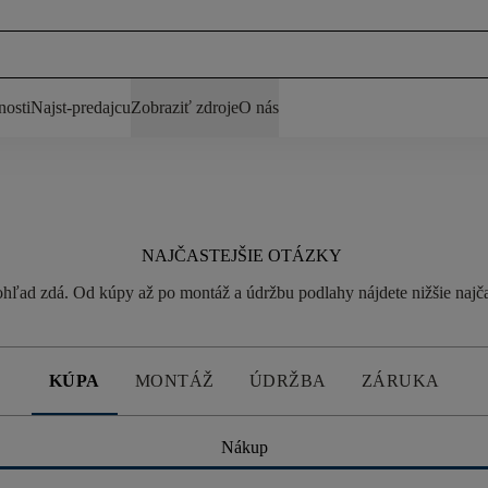
nosti
Najst-predajcu
Zobraziť zdroje
O nás
NAJČASTEJŠIE OTÁZKY
pohľad zdá. Od kúpy až po montáž a údržbu podlahy nájdete nižšie najč
KÚPA
MONTÁŽ
ÚDRŽBA
ZÁRUKA
Nákup