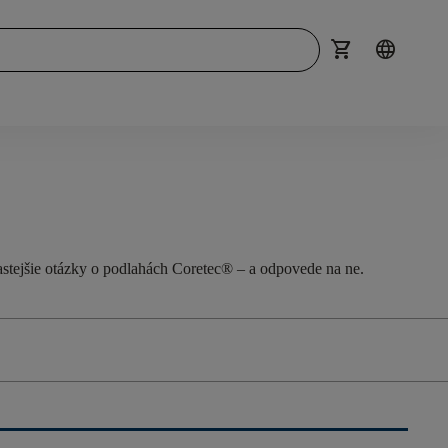
shopping_cart
language
astejšie otázky o podlahách
Coretec
®
– a odpovede na
ne
.