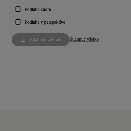
check_box_outline_blank
Podlaha zhora
check_box_outline_blank
Podlaha v perspektíve
download
Stiahnuť všetko
Stiahnuť vybrané