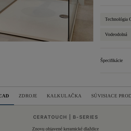
Technológi
Vodeodolná
Špecifikácie
ĽAD
ZDROJE
KALKULAČKA
SÚVISIACE PRO
CERATOUCH | B-SERIES
Znovu objavené keramické dlaždice