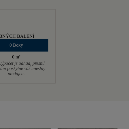
BNÝCH BALENÍ
0 Boxy
0 m
²
výpočet je odhad, presnú
ám poskytne váš miestny
predajca.