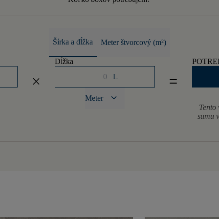
Šírka a dĺžka
Meter štvorcový (m²)
Dĺžka
POTRE
L
close
equal
keyboard_arrow_down
Meter
Tento 
sumu v