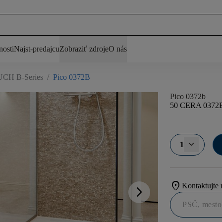
nosti
Najst-predajcu
Zobraziť zdroje
O nás
H B-Series
/
Pico 0372B
Pico 0372b
50 CERA 0372
1
location_on
Kontaktujte 
arrow_forward_ios