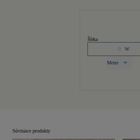
Šírka
W
keyboard_arrow_down
Meter
Súvisiace produkty