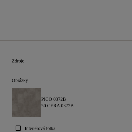
Zdroje
Obrázky
PICO 0372B
50 CERA 0372B
check_box_outline_blank
Interiérová fotka