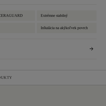
a CERAGUARD
Extrémne stabilný
Inštalácia na akýkoľvek povrch
arrow_forward
DUKTY