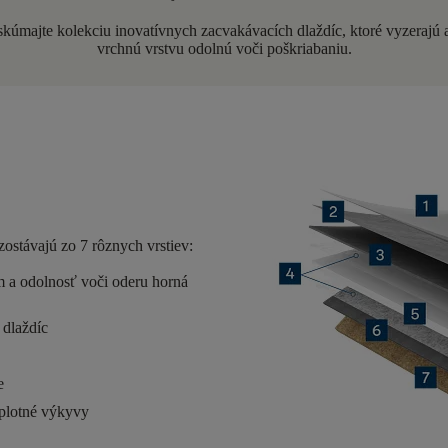
úmajte kolekciu inovatívnych zacvakávacích dlaždíc, ktoré vyzerajú 
vrchnú vrstvu odolnú voči poškriabaniu.
zostávajú zo
7 rôznych vrstiev
:
 a odolnosť voči oderu horná
 dlaždíc
ie
teplotné výkyvy