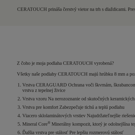
CERATOUCH prináša čerstvý vietor na trh s dlaždicami. Presk
Z čoho je moja podlaha CERATOUCH vyrobená?
Všetky naše podlahy CERATOUCH majú hrúbku
8 mm
a po
Vrstva CERAGUARD
Ochrana voči škvrnám, škrabancom
vrstva z tepelnej živice
Vrstva vzoru
Na nerozoznanie od skutočných keramických
Vrstva pre komfort
Zabezpečuje tichú a teplú podlahu
Viacero sklolaminátových vrstiev
Najudržateľnejšie riešen
®
Mineral Core
Minerálny kompozit, ktorý je odolnejšína 
Ďalšia vrstva pre stálosť
Pre lepšiu rozmerovú stálosť