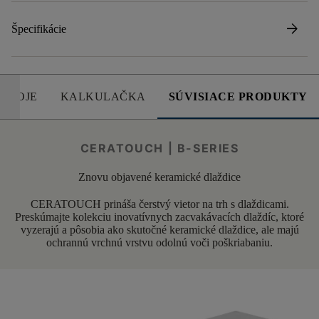
arrow_forward
Špecifikácie
DROJE
KALKULAČKA
SÚVISIACE PRODUKTY
CERATOUCH | B-SERIES
Znovu objavené keramické dlaždice
CERATOUCH prináša čerstvý vietor na trh s dlaždicami.
Preskúmajte kolekciu inovatívnych zacvakávacích dlaždíc, ktoré
vyzerajú a pôsobia ako skutočné keramické dlaždice, ale majú
ochrannú vrchnú vrstvu odolnú voči poškriabaniu.