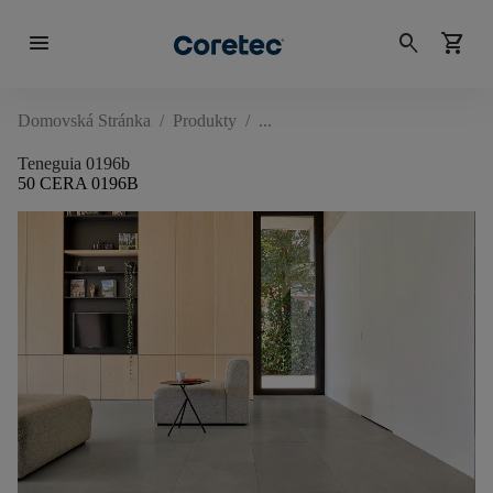
menu
search
shopping_cart
Domovská Stránka
/
Produkty
/
Teneguia 0196b
50 CERA 0196B