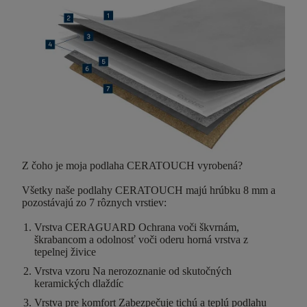
Z čoho je moja podlaha CERATOUCH vyrobená?
Všetky naše podlahy CERATOUCH majú hrúbku
8 mm
a
pozostávajú zo
7 rôznych vrstiev
:
Vrstva CERAGUARD
Ochrana voči škvrnám,
škrabancom a odolnosť voči oderu horná vrstva z
tepelnej živice
Vrstva vzoru
Na nerozoznanie od skutočných
keramických dlaždíc
Vrstva pre komfort
Zabezpečuje tichú a teplú podlahu