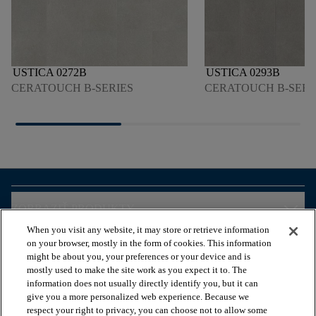
USTICA 0272B
USTICA 0293B
CERATOUCH B-SERIES
CERATOUCH B-SERI
arrow_forward_ios
ZOBRAZIŤ PRODUKTY
When you visit any website, it may store or retrieve information
on your browser, mostly in the form of cookies. This information
arrow_forward_ios
ZOBRAZIŤ ZDROJE
might be about you, your preferences or your device and is
mostly used to make the site work as you expect it to. The
information does not usually directly identify you, but it can
give you a more personalized web experience. Because we
arrow_forward_ios
OUR SERVICES
respect your right to privacy, you can choose not to allow some