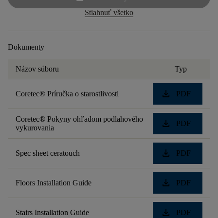
Stiahnuť všetko
Dokumenty
Názov súboru
Typ
download
Coretec® Príručka o starostlivosti
PDF
Coretec® Pokyny ohľadom podlahového
download
PDF
vykurovania
download
Spec sheet ceratouch
PDF
download
Floors Installation Guide
PDF
download
Stairs Installation Guide
PDF