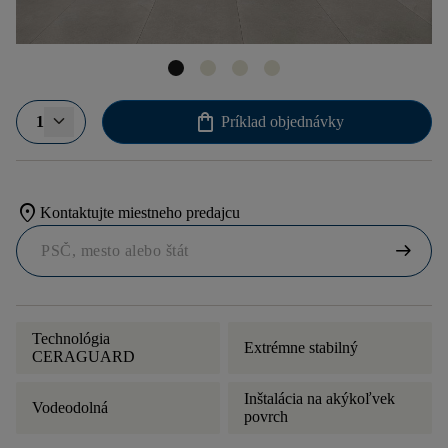
shopping_bag
1
Príklad objednávky
location_on
Kontaktujte miestneho predajcu
arrow_right_alt
Technológia
Extrémne stabilný
CERAGUARD
Inštalácia na akýkoľvek
Vodeodolná
povrch