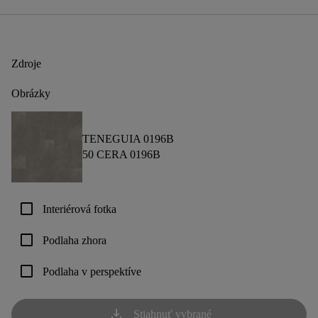
Zdroje
Obrázky
TENEGUIA 0196B
50 CERA 0196B
check_box_outline_blank
Interiérová fotka
check_box_outline_blank
Podlaha zhora
check_box_outline_blank
Podlaha v perspektíve
download
Stiahnuť vybrané