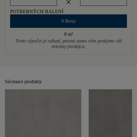
close
POTREBNÝCH BALENÍ
0 Boxy
0 m
²
Tento výpočet je odhad, presnú sumu vám poskytne váš
miestny predajca.
Súvisiace produkty