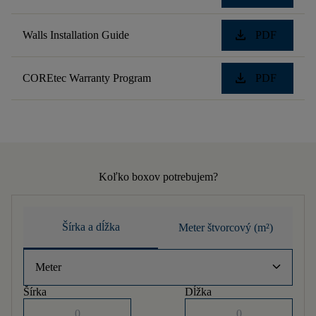
download
Walls Installation Guide
PDF
download
COREtec Warranty Program
PDF
Koľko boxov potrebujem?
Šírka a dĺžka
Meter štvorcový (m²)
keyboard_arrow_down
Meter
Šírka
Dĺžka