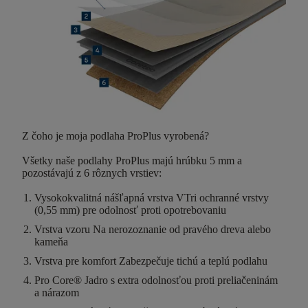
Z čoho je moja podlaha ProPlus vyrobená?
Všetky naše podlahy ProPlus majú
hrúbku 5 mm
a
pozostávajú z
6
rôznych vrstiev
:
Vysokokvalitná nášľapná vrstva
V
Tri ochranné vrstvy
(0,55 mm) pre odolnosť proti opotrebovaniu
Vrstva vzoru
Na nerozoznanie od pravého dreva alebo
kameňa
Vrstva pre komfort
Zabezpečuje tichú a teplú podlahu
Pro Core®
Jadro s extra odolnosťou proti preliačeninám
a nárazom