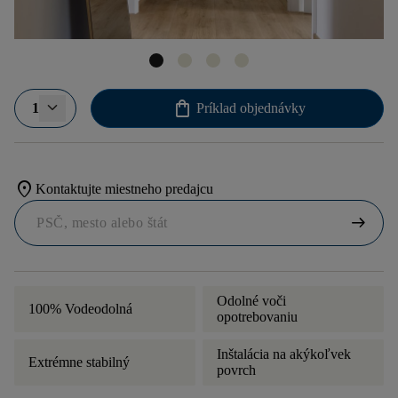
shopping_bag
1
Príklad objednávky
location_on
Kontaktujte miestneho predajcu
arrow_right_alt
Odolné voči
100% Vodeodolná
opotrebovaniu
Inštalácia na akýkoľvek
Extrémne stabilný
povrch