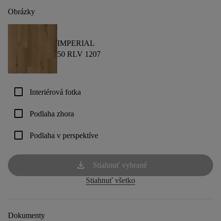
Obrázky
IMPERIAL
50 RLV 1207
check_box_outline_blank
Interiérová fotka
check_box_outline_blank
Podlaha zhora
check_box_outline_blank
Podlaha v perspektíve
download
Stiahnuť vybrané
Stiahnuť všetko
Dokumenty