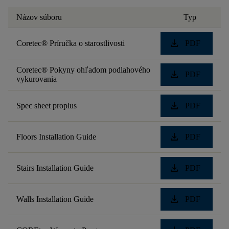
Názov súboru
Typ
download
Coretec® Príručka o starostlivosti
PDF
Coretec® Pokyny ohľadom podlahového
download
PDF
vykurovania
download
Spec sheet proplus
PDF
download
Floors Installation Guide
PDF
download
Stairs Installation Guide
PDF
download
Walls Installation Guide
PDF