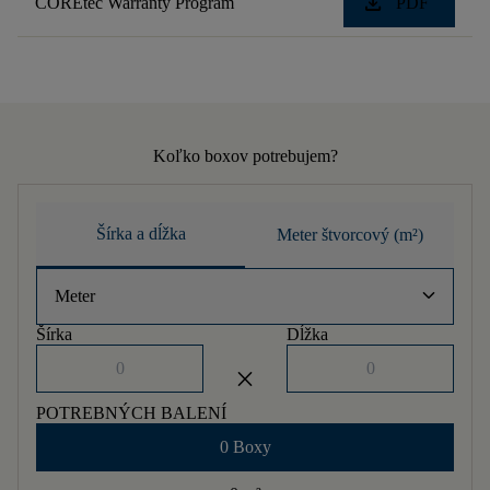
download
COREtec Warranty Program
PDF
Koľko boxov potrebujem?
Šírka a dĺžka
Meter štvorcový (m²)
keyboard_arrow_down
Meter
Šírka
Dĺžka
close
POTREBNÝCH BALENÍ
0 Boxy