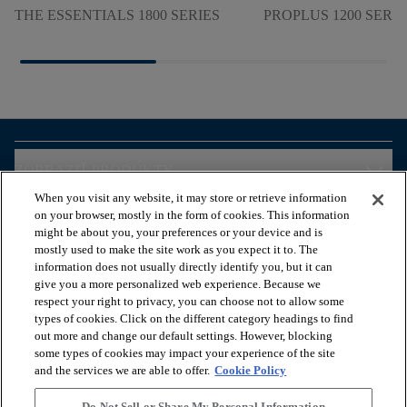
THE ESSENTIALS 1800 SERIES
PROPLUS 1200 SERIE
arrow_forward_ios
ZOBRAZIŤ PRODUKTY
When you visit any website, it may store or retrieve information
on your browser, mostly in the form of cookies. This information
arrow_forward_ios
ZOBRAZIŤ ZDROJE
might be about you, your preferences or your device and is
mostly used to make the site work as you expect it to. The
information does not usually directly identify you, but it can
give you a more personalized web experience. Because we
arrow_forward_ios
OUR SERVICES
respect your right to privacy, you can choose not to allow some
types of cookies. Click on the different category headings to find
out more and change our default settings. However, blocking
arrow_forward_ios
O NÁS
some types of cookies may impact your experience of the site
and the services we are able to offer.
Cookie Policy
Do Not Sell or Share My Personal Information