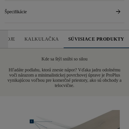
arrow_forward
Špecifikácie
DROJE
KALKULAČKA
SÚVISIACE PRODUKTY
Kde sa štýl snúbi so silou
Hľadáte podlahu, ktorá znesie nápor? Vďaka jadru odolnému
voči nárazom a minimalistickej povrchovej úprave je ProPlus
vynikajúcou voľbou pre komerčné priestory, ako sú obchody a
telocvične.