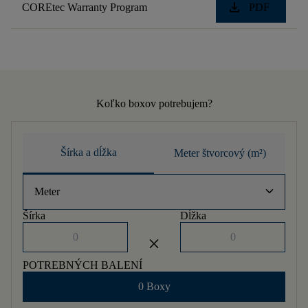
download
COREtec Warranty Program
PDF
Koľko boxov potrebujem?
Šírka a dĺžka
Meter štvorcový (m²)
keyboard_arrow_down
Meter
Šírka
Dĺžka
close
POTREBNÝCH BALENÍ
0 Boxy