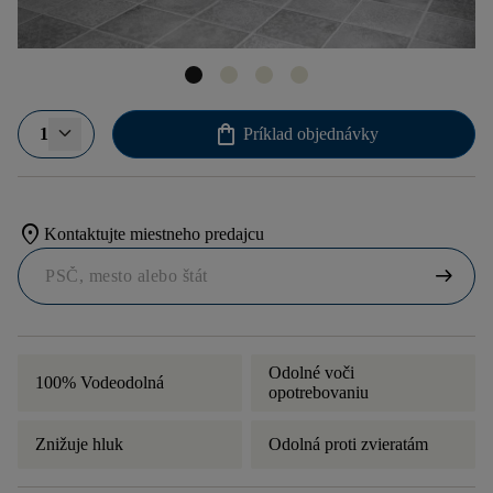
shopping_bag
1
Príklad objednávky
location_on
Kontaktujte miestneho predajcu
arrow_right_alt
Odolné voči
100% Vodeodolná
opotrebovaniu
Znižuje hluk
Odolná proti zvieratám