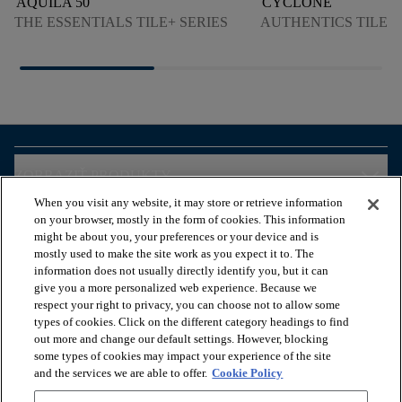
AQUILA 50
CYCLONE
THE ESSENTIALS TILE+ SERIES
AUTHENTICS TILE 4
arrow_forward_ios
ZOBRAZIŤ PRODUKTY
When you visit any website, it may store or retrieve information
on your browser, mostly in the form of cookies. This information
arrow_forward_ios
ZOBRAZIŤ ZDROJE
might be about you, your preferences or your device and is
mostly used to make the site work as you expect it to. The
information does not usually directly identify you, but it can
give you a more personalized web experience. Because we
arrow_forward_ios
OUR SERVICES
respect your right to privacy, you can choose not to allow some
types of cookies. Click on the different category headings to find
out more and change our default settings. However, blocking
arrow_forward_ios
O NÁS
some types of cookies may impact your experience of the site
and the services we are able to offer.
Cookie Policy