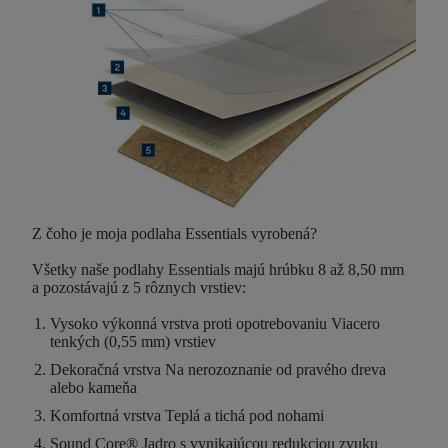
Z čoho je moja podlaha Essentials vyrobená?
Všetky naše podlahy Essentials majú
hrúbku 8 až 8,50 mm
a pozostávajú z
5 rôznych vrstiev
:
Vysoko výkonná vrstva proti opotrebovaniu
Viacero
tenkých (0,55 mm) vrstiev
Dekoračná vrstva
Na nerozoznanie od pravého dreva
alebo kameňa
Komfortná vrstva
Teplá a tichá pod nohami
Sound Core®
Jadro s vynikajúcou redukciou zvuku