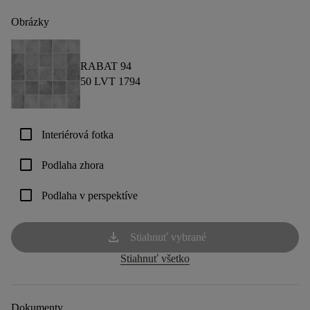
Obrázky
RABAT 94
50 LVT 1794
check_box_outline_blank
Interiérová fotka
check_box_outline_blank
Podlaha zhora
check_box_outline_blank
Podlaha v perspektíve
download
Stiahnuť vybrané
Stiahnuť všetko
Dokumenty