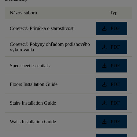
Názov súboru
Typ
download
Coretec® Príručka o starostlivosti
PDF
Coretec® Pokyny ohľadom podlahového
download
PDF
vykurovania
download
Spec sheet essentials
PDF
download
Floors Installation Guide
PDF
download
Stairs Installation Guide
PDF
download
Walls Installation Guide
PDF