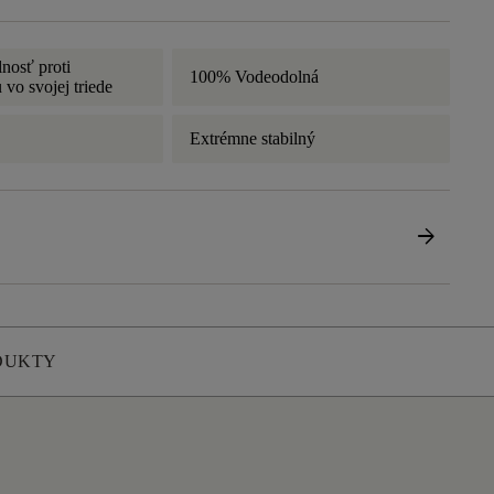
lnosť proti
100% Vodeodolná
 vo svojej triede
Extrémne stabilný
arrow_forward
DUKTY