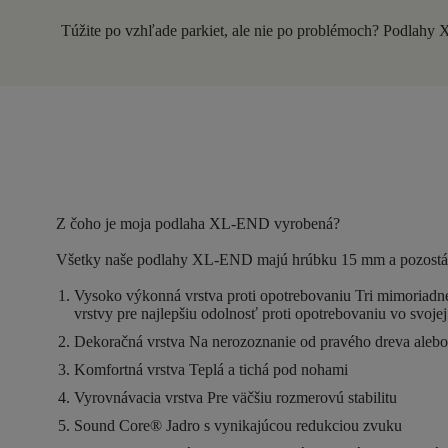
Túžite po vzhľade parkiet, ale nie po problémoch? Podlahy 
Z čoho je moja podlaha XL-END vyrobená?
Všetky naše podlahy XL-END majú
hrúbku 15 mm
a pozostá
Vysoko výkonná vrstva proti opotrebovaniu
Tri mimoriadn
vrstvy pre najlepšiu odolnosť proti opotrebovaniu vo svojej
Dekoračná vrstva
Na nerozoznanie od pravého dreva ale
Komfortná vrstva
Teplá a tichá pod nohami
Vyrovnávacia vrstva
Pre väčšiu rozmerovú stabilitu
Sound Core®
Jadro s vynikajúcou redukciou zvuku