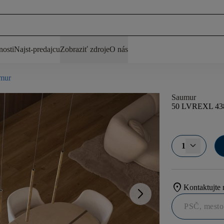
nosti
Najst-predajcu
Zobraziť zdroje
O nás
mur
Saumur
50 LVREXL 43
1
location_on
Kontaktujte 
arrow_forward_ios