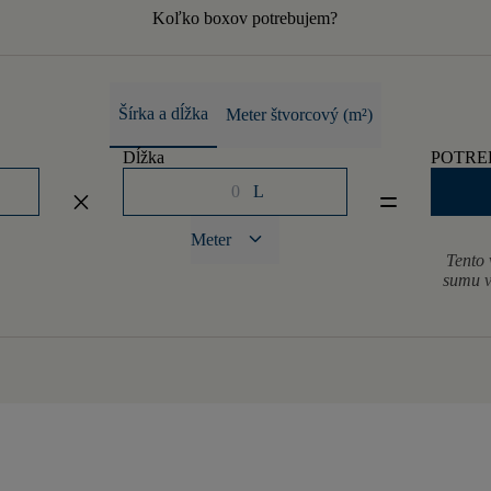
Koľko boxov potrebujem?
Šírka a dĺžka
Meter štvorcový (m²)
Dĺžka
POTRE
L
close
equal
keyboard_arrow_down
Meter
Tento 
sumu v