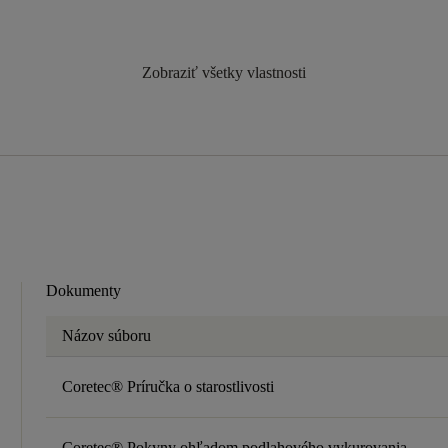
Zobraziť všetky vlastnosti
Dokumenty
Názov súboru
Coretec® Príručka o starostlivosti
Coretec® Pokyny ohľadom podlahového vykurovania