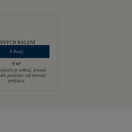
BNÝCH BALENÍ
0 Boxy
0 m
²
výpočet je odhad, presnú
ám poskytne váš miestny
predajca.