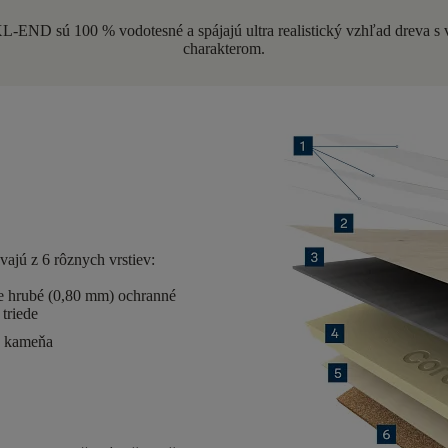
XL-END sú 100 % vodotesné a spájajú ultra realistický vzhľad dreva s
charakterom.
vajú z
6 rôznych vrstiev
:
e hrubé (0,80 mm) ochranné
 triede
bo kameňa