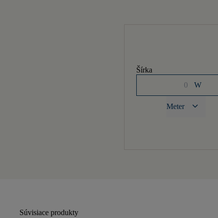
Šírka
W
keyboard_arrow_down
Meter
Súvisiace produkty