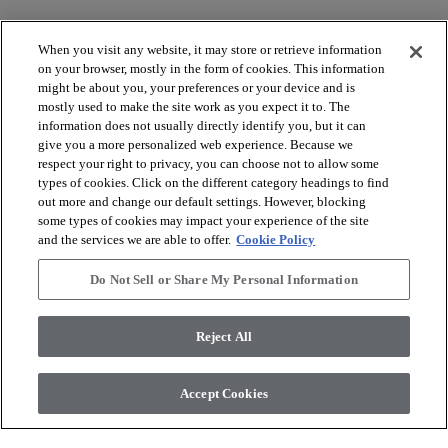
When you visit any website, it may store or retrieve information
on your browser, mostly in the form of cookies. This information
might be about you, your preferences or your device and is
arrow_forward_ios
ZOBRAZIŤ PRODUKTY
mostly used to make the site work as you expect it to. The
information does not usually directly identify you, but it can
give you a more personalized web experience. Because we
arrow_forward_ios
respect your right to privacy, you can choose not to allow some
ZOBRAZIŤ ZDROJE
types of cookies. Click on the different category headings to find
out more and change our default settings. However, blocking
some types of cookies may impact your experience of the site
arrow_forward_ios
OUR SERVICES
and the services we are able to offer.
Cookie Policy
Do Not Sell or Share My Personal Information
arrow_forward_ios
O NÁS
Reject All
© 2026 Coretec, All Rights Reserved. Shaw Industries Group
Accept Cookies
inc., a Berkshire Hathaway Company
Zásady ochrany osobných údajov
Podmienky používania
Legal Disclosures