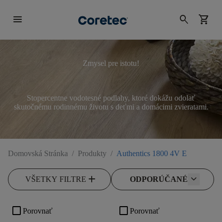
menu
search
shopping_cart
Zmysel pre istotu!
Stopercentne vodotesné podlahy, ktoré dokážu odolať
skutočnému rodinnému životu s deťmi a domácimi zvieratami.
Domovská Stránka
/
Produkty
/
Authentics 1800 4V E
add
VŠETKY FILTRE
ODPORÚČANÉ
check_box_outline_blank
check_box_outline_blank
Porovnať
Porovnať