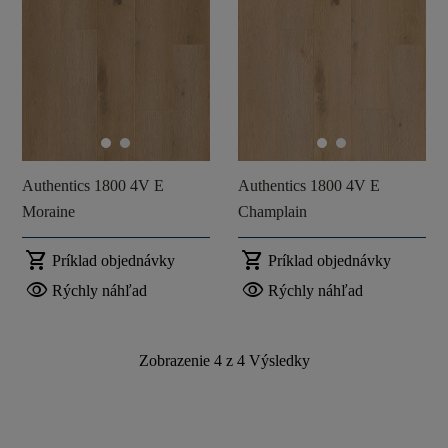
Authentics 1800 4V E
Authentics 1800 4V E
Moraine
Champlain
shopping_cart
shopping_cart
Príklad objednávky
Príklad objednávky
visibility
visibility
Rýchly náhľad
Rýchly náhľad
Zobrazenie
4
z
4
Výsledky