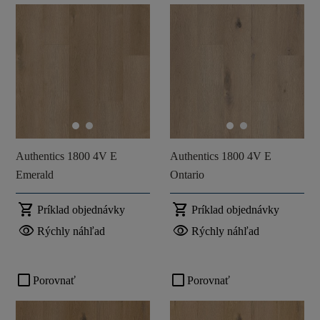
Authentics 1800 4V E
Authentics 1800 4V E
Emerald
Ontario
shopping_cart
shopping_cart
Príklad objednávky
Príklad objednávky
visibility
visibility
Rýchly náhľad
Rýchly náhľad
check_box_outline_blank
check_box_outline_blank
Porovnať
Porovnať