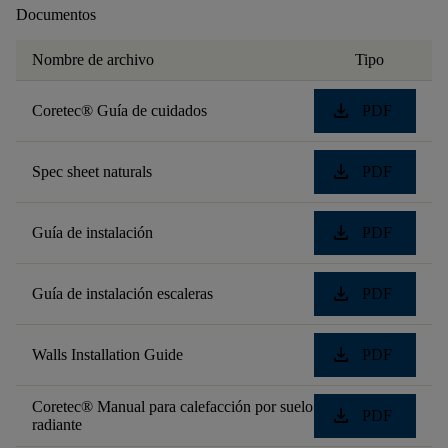
Documentos
Nombre de archivo
Tipo
download
Coretec® Guía de cuidados
PDF
download
Spec sheet naturals
PDF
download
Guía de instalación
PDF
download
Guía de instalación escaleras
PDF
download
Walls Installation Guide
PDF
Coretec® Manual para calefacción por suelo
download
PDF
radiante