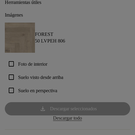
Herramientas útiles
Imágenes
FOREST
50 LVPEH 806
check_box_outline_blank
Foto de interior
check_box_outline_blank
Suelo visto desde arriba
check_box_outline_blank
Suelo en perspectiva
download
Descargar seleccionados
Descargar todo