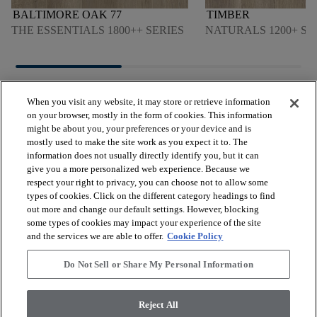
BALTIMORE OAK 77
TIMBER
THE ESSENTIALS 1800++ SERIES
NATURALS 1200+ SE
When you visit any website, it may store or retrieve information
on your browser, mostly in the form of cookies. This information
might be about you, your preferences or your device and is
mostly used to make the site work as you expect it to. The
arrow_forward_ios
VER LOS PRODUCTOS
information does not usually directly identify you, but it can
give you a more personalized web experience. Because we
respect your right to privacy, you can choose not to allow some
arrow_forward_ios
types of cookies. Click on the different category headings to find
HERRAMIENTAS ÚTILES
out more and change our default settings. However, blocking
some types of cookies may impact your experience of the site
and the services we are able to offer.
Cookie Policy
arrow_forward_ios
NUESTROS SERVICIOS
Do Not Sell or Share My Personal Information
arrow_forward_ios
QUIÉNES SOMOS
Reject All