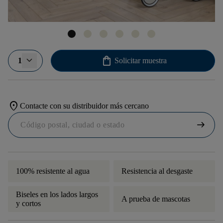
shopping_bag
1
Solicitar muestra
location_on
Contacte con su distribuidor más cercano
arrow_right_alt
100% resistente al agua
Resistencia al desgaste
Biseles en los lados largos
A prueba de mascotas
y cortos