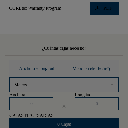
download
COREtec Warranty Program
PDF
¿Cuántas cajas necesito?
Anchura y longitud
Metro cuadrado (m²)
keyboard_arrow_down
Metros
Anchura
Longitud
close
CAJAS NECESARIAS
0 Cajas