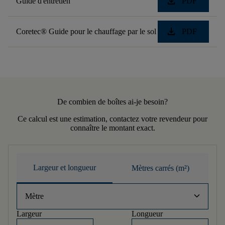
download
Guide d'entretien
PDF
download
Coretec® Guide pour le chauffage par le sol
PDF
De combien de boîtes ai-je besoin?
Ce calcul est une estimation, contactez votre revendeur pour
connaître le montant exact.
Largeur et longueur
Mètres carrés (m²)
keyboard_arrow_down
Mètre
Largeur
Longueur