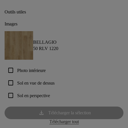
Outils utiles
Images
BELLAGIO
50 RLV 1220
check_box_outline_blank
Photo intérieure
check_box_outline_blank
Sol en vue de dessus
check_box_outline_blank
Sol en perspective
download
Télécharger la sélection
Télécharger tout