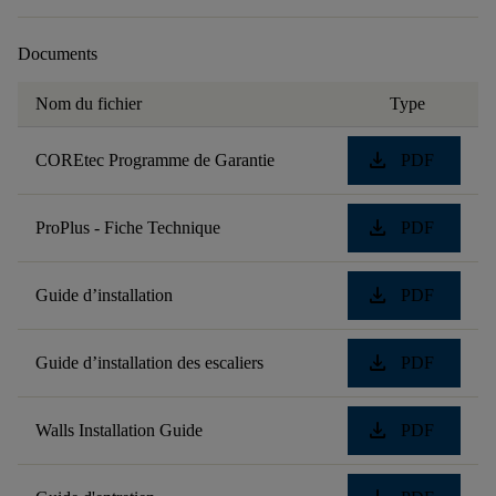
Documents
Nom du fichier
Type
download
COREtec Programme de Garantie
PDF
download
ProPlus - Fiche Technique
PDF
download
Guide d’installation
PDF
download
Guide d’installation des escaliers
PDF
download
Walls Installation Guide
PDF