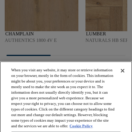
CHAMPLAIN
LUMBER
AUTHENTICS 1800 4V E
NATURALS HB SERI
When you visit any website, it may store or retrieve information
on your browser, mostly in the form of cookies. This information
might be about you, your preferences or your device and is
mostly used to make the site work as you expect it to. The
arrow_forward_ios
VOIR LES PRODUITS
information does not usually directly identify you, but it can
give you a more personalized web experience. Because we
respect your right to privacy, you can choose not to allow some
arrow_forward_ios
types of cookies. Click on the different category headings to find
OUTILS UTILES
out more and change our default settings. However, blocking
some types of cookies may impact your experience of the site
and the services we are able to offer.
Cookie Policy
arrow_forward_ios
NOS SERVICES