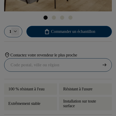
shopping_bag
1
Commander un échantillon
location_on
Contactez votre revendeur le plus proche
arrow_right_alt
100 % résistant à l'eau
Résistant à l'usure
Installation sur toute
Extrêmement stable
surface