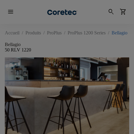
menu
search
shopping_cart
Accueil
/
Produits
/
ProPlus
/
ProPlus 1200 Series
/
Bellagio
Bellagio
50 RLV 1220