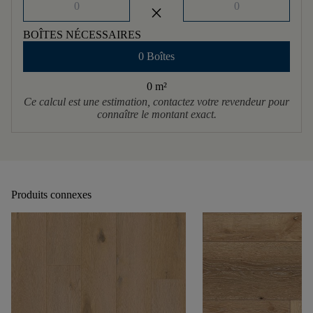
close
BOÎTES NÉCESSAIRES
0 Boîtes
0 m
²
Ce calcul est une estimation, contactez votre revendeur pour
connaître le montant exact.
Produits connexes