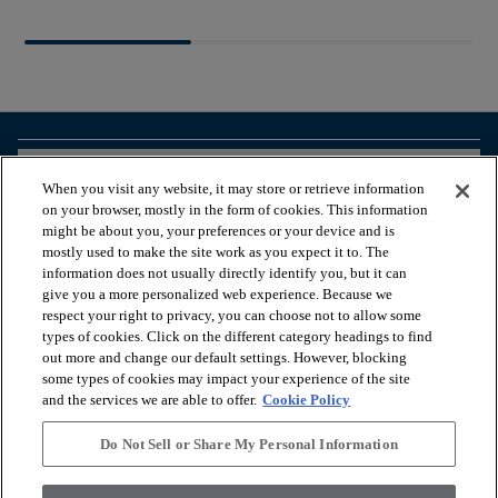
arrow_forward_ios
BEKIJK PRODUCTEN
When you visit any website, it may store or retrieve information
on your browser, mostly in the form of cookies. This information
might be about you, your preferences or your device and is
arrow_forward_ios
HANDIGE TOOLS
mostly used to make the site work as you expect it to. The
information does not usually directly identify you, but it can
give you a more personalized web experience. Because we
respect your right to privacy, you can choose not to allow some
arrow_forward_ios
ONZE DIENSTEN
types of cookies. Click on the different category headings to find
out more and change our default settings. However, blocking
some types of cookies may impact your experience of the site
arrow_forward_ios
OVER ONS
and the services we are able to offer.
Cookie Policy
Do Not Sell or Share My Personal Information
© 2026 Coretec, All Rights Reserved. Shaw Industries Group