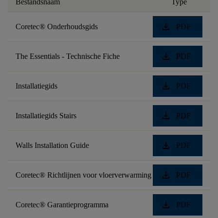
Bestandsnaam
Type
download
Coretec® Onderhoudsgids
PDF
download
The Essentials - Technische Fiche
PDF
download
Installatiegids
PDF
download
Installatiegids Stairs
PDF
download
Walls Installation Guide
PDF
download
Coretec® Richtlijnen voor vloerverwarming
PDF
download
Coretec® Garantieprogramma
PDF