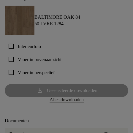
BALTIMORE OAK 84
50 LVRE 1284
check_box_outline_blank
Interieurfoto
check_box_outline_blank
Vloer in bovenaanzicht
check_box_outline_blank
Vloer in perspectief
download
Geselecteerde downloaden
Alles downloaden
Documenten