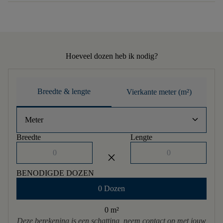
Hoeveel dozen heb ik nodig?
Breedte & lengte
Vierkante meter (m²)
keyboard_arrow_down
Meter
Breedte
Lengte
close
BENODIGDE DOZEN
0 Dozen
0 m
²
Deze berekening is een schatting, neem contact op met jouw