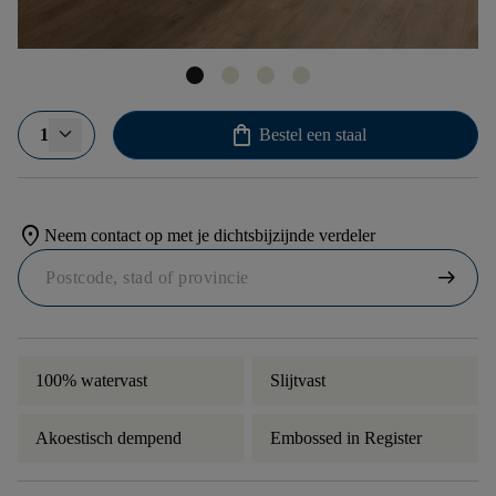
shopping_bag
1
Bestel een staal
location_on
Neem contact op met je dichtsbijzijnde verdeler
arrow_right_alt
100% watervast
Slijtvast
Akoestisch dempend
Embossed in Register