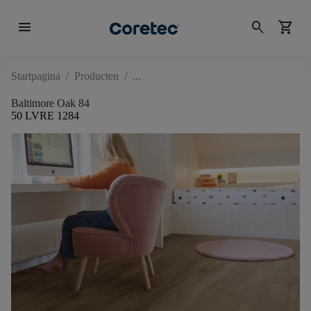
menu
search
shopping_cart
Startpagina
/
Producten
/
Baltimore Oak 84
50 LVRE 1284