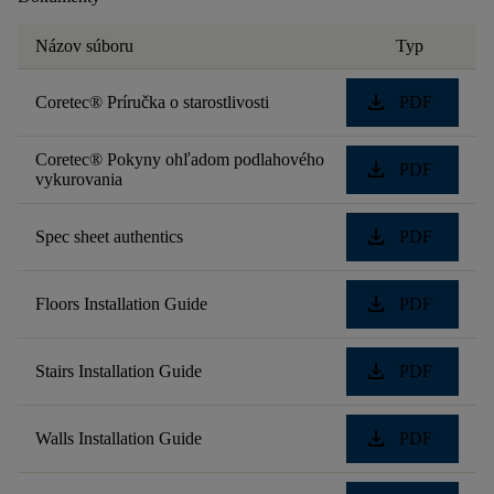
Názov súboru
Typ
download
Coretec® Príručka o starostlivosti
PDF
Coretec® Pokyny ohľadom podlahového
download
PDF
vykurovania
download
Spec sheet authentics
PDF
download
Floors Installation Guide
PDF
download
Stairs Installation Guide
PDF
download
Walls Installation Guide
PDF