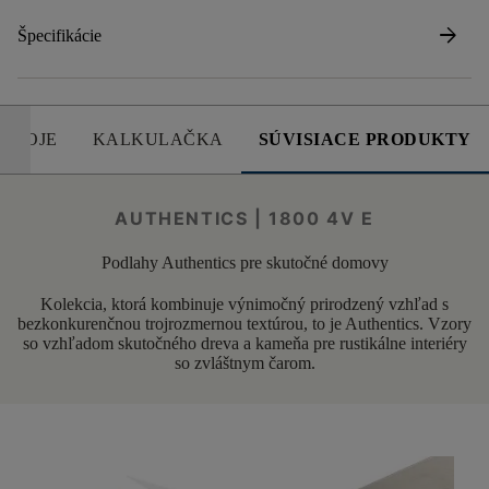
arrow_forward
Špecifikácie
DROJE
KALKULAČKA
SÚVISIACE PRODUKTY
AUTHENTICS | 1800 4V E
Podlahy Authentics pre skutočné domovy
Kolekcia, ktorá kombinuje výnimočný prirodzený vzhľad s
bezkonkurenčnou trojrozmernou textúrou, to je Authentics. Vzory
so vzhľadom skutočného dreva a kameňa pre rustikálne interiéry
so zvláštnym čarom.