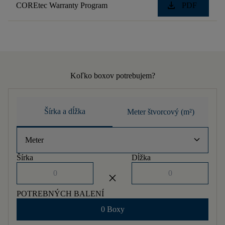
download
COREtec Warranty Program
PDF
Koľko boxov potrebujem?
Šírka a dĺžka
Meter štvorcový (m²)
keyboard_arrow_down
Meter
Šírka
Dĺžka
close
POTREBNÝCH BALENÍ
0 Boxy