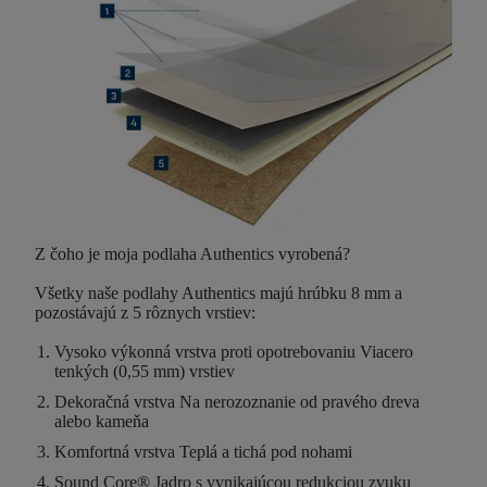
Z čoho je moja podlaha Authentics vyrobená?
Všetky naše podlahy Authentics majú
hrúbku 8 mm
a
pozostávajú z
5 rôznych vrstiev
:
Vysoko výkonná vrstva proti opotrebovaniu
Viacero
tenkých (0,55 mm) vrstiev
Dekoračná vrstva
Na nerozoznanie od pravého dreva
alebo kameňa
Komfortná vrstva
Teplá a tichá pod nohami
Sound Core®
Jadro s vynikajúcou redukciou zvuku