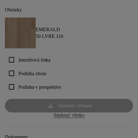
Obrázky
EMERALD
50 LVRE 110
check_box_outline_blank
Interiérová fotka
check_box_outline_blank
Podlaha zhora
check_box_outline_blank
Podlaha v perspektíve
download
Stiahnuť vybrané
Stiahnuť všetko
Dokumenty