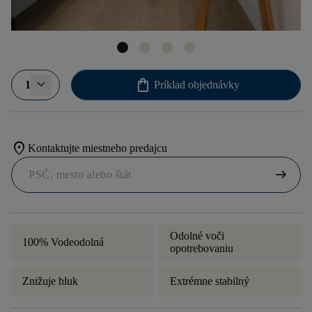
shopping_bag
1
Príklad objednávky
location_on
Kontaktujte miestneho predajcu
arrow_right_alt
Odolné voči
100% Vodeodolná
opotrebovaniu
Znižuje hluk
Extrémne stabilný