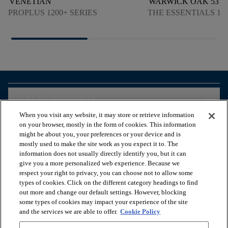
VENETIAN
WARWICK OAK 53
PROPLUS 1200+ SERIES
THE ESSENTIALS 180
arrow_forward_ios
ZOBRAZIŤ PRODUKTY
When you visit any website, it may store or retrieve information
on your browser, mostly in the form of cookies. This information
arrow_forward_ios
ZOBRAZIŤ ZDROJE
might be about you, your preferences or your device and is
mostly used to make the site work as you expect it to. The
information does not usually directly identify you, but it can
give you a more personalized web experience. Because we
arrow_forward_ios
OUR SERVICES
respect your right to privacy, you can choose not to allow some
types of cookies. Click on the different category headings to find
out more and change our default settings. However, blocking
arrow_forward_ios
O NÁS
some types of cookies may impact your experience of the site
and the services we are able to offer.
Cookie Policy