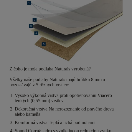
Z čoho je moja podlaha Naturals vyrobená?
Všetky naše podlahy Naturals majú
hrúbku 8 mm
a
pozostávajú z
5 rôznych vrstiev
:
Vysoko výkonná vrstva proti opotrebovaniu
Viacero
tenkých (0,55 mm) vrstiev
Dekoračná vrstva
Na nerozoznanie od pravého dreva
alebo kameňa
Komfortná vrstva
Teplá a tichá pod nohami
Sound Core®
Jadro s vynikajúcou redukciou zvuku