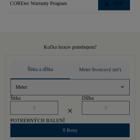
download
COREtec Warranty Program
PDF
Koľko boxov potrebujem?
Šírka a dĺžka
Meter štvorcový (m²)
keyboard_arrow_down
Meter
Šírka
Dĺžka
close
POTREBNÝCH BALENÍ
0 Boxy