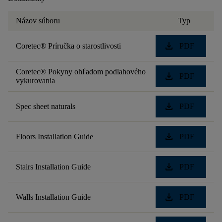
Názov súboru
Typ
download
Coretec® Príručka o starostlivosti
PDF
Coretec® Pokyny ohľadom podlahového
download
PDF
vykurovania
download
Spec sheet naturals
PDF
download
Floors Installation Guide
PDF
download
Stairs Installation Guide
PDF
download
Walls Installation Guide
PDF