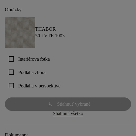
Obrázky
THABOR
50 LVTE 1903
check_box_outline_blank
Interiérová fotka
check_box_outline_blank
Podlaha zhora
check_box_outline_blank
Podlaha v perspektíve
download
Stiahnuť vybrané
Stiahnuť všetko
Dokumenty