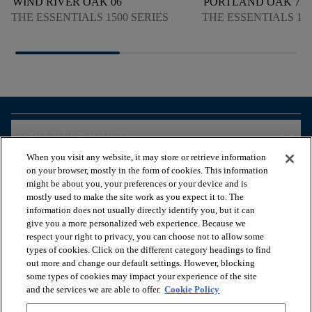
WIND RIVER OAK 06
PORTLAND OAK 72
THE ESSENTIALS 1500 SERIES
THE ESSENTIALS 150
arrow_forward_ios
ZOBRAZIŤ PRODUKTY
When you visit any website, it may store or retrieve information
on your browser, mostly in the form of cookies. This information
arrow_forward_ios
ZOBRAZIŤ ZDROJE
might be about you, your preferences or your device and is
mostly used to make the site work as you expect it to. The
information does not usually directly identify you, but it can
give you a more personalized web experience. Because we
arrow_forward_ios
OUR SERVICES
respect your right to privacy, you can choose not to allow some
types of cookies. Click on the different category headings to find
out more and change our default settings. However, blocking
arrow_forward_ios
O NÁS
some types of cookies may impact your experience of the site
and the services we are able to offer.
Cookie Policy