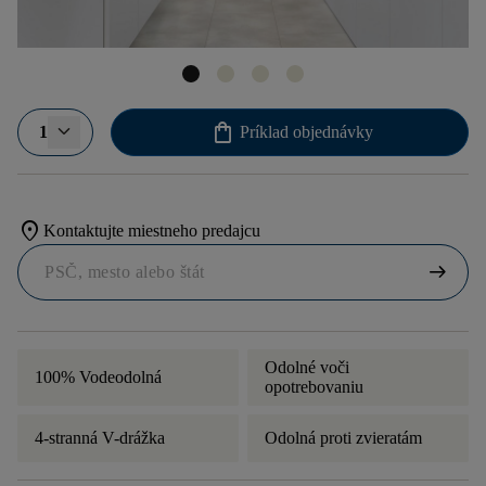
shopping_bag
1
Príklad objednávky
location_on
Kontaktujte miestneho predajcu
arrow_right_alt
Odolné voči
100% Vodeodolná
opotrebovaniu
4-stranná V-drážka
Odolná proti zvieratám