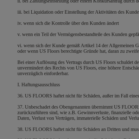
ii. bei Zahlungseinstellung oder einem Konkursantrag durch
iii. bei Liquidation oder Einstellung der Aktivitäten des Kund
iv. wenn sich die Kontrolle über den Kunden ändert
v. wenn ein Teil der Vermögensbestandteile des Kunden gepf
vi. wenn sich der Kunde gemäß Artikel 14 der Allgemeinen Ge
oder wenn US Floors berechtigte Gründe hat, daran zu zweife
Bei einer Auflösung des Vertrags durch US Floors schuldet
unvermindert des Rechts von US Floors, eine höhere Entschäd
unverzüglich einforderbar.
I. Haftungsausschluss
36. US FLOORS haftet nicht für Schäden, außer im Fall eine
37. Unbeschadet des Obengenannten übernimmt US FLOORS ke
zurückzuführen sind, wie z.B. Gewinnverluste, finanzielle o
Daten, Verlust von Verträgen, immaterielle Schäden und Ver
38. US FLOORS haftet nicht für Schäden an Dritten und muss