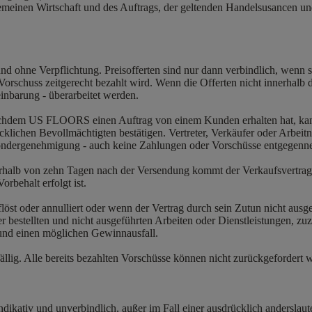
emeinen Wirtschaft und des Auftrags, der geltenden Handelsusancen und 
nd ohne Verpflichtung. Preisofferten sind nur dann verbindlich, wenn sie 
schuss zeitgerecht bezahlt wird. Wenn die Offerten nicht innerhalb
einbarung - überarbeitet werden.
chdem US FLOORS einen Auftrag von einem Kunden erhalten hat, ka
klichen Bevollmächtigten bestätigen. Vertreter, Verkäufer oder Arbei
r Sondergenehmigung - auch keine Zahlungen oder Vorschüsse entgegen
halb von zehn Tagen nach der Versendung kommt der Verkaufsvertrag 
orbehalt erfolgt ist.
st oder annulliert oder wenn der Vertrag durch sein Zutun nicht ausge
tellten und nicht ausgeführten Arbeiten oder Dienstleistungen, zuzügl
 und einen möglichen Gewinnausfall.
ällig. Alle bereits bezahlten Vorschüsse können nicht zurückgefordert 
ikativ und unverbindlich, außer im Fall einer ausdrücklich anderslaut