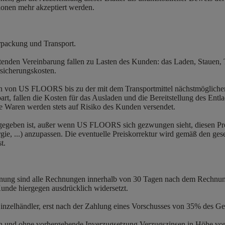
onen mehr akzeptiert werden.
rpackung und Transport.
autenden Vereinbarung fallen zu Lasten des Kunden: das Laden, Stauen, 
rsicherungskosten.
en von US FLOORS bis zu der mit dem Transportmittel nächstmöglichen 
art, fallen die Kosten für das Ausladen und die Bereitstellung des E
ie Waren werden stets auf Risiko des Kunden versendet.
 angegeben ist, außer wenn US FLOORS sich gezwungen sieht, diesen Pre
ie, ...) anzupassen. Die eventuelle Preiskorrektur wird gemäß den gese
st.
echnung sind alle Rechnungen innerhalb von 30 Tagen nach dem Rech
unde hiergegen ausdrücklich widersetzt.
inzelhändler, erst nach der Zahlung eines Vorschusses von 35% des 
gen und ohne vorhergehende Inverzugsetzung Verzugszinsen in Höhe v