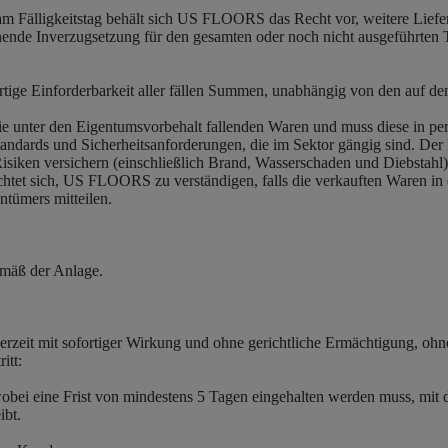
ld am Fälligkeitstag behält sich US FLOORS das Recht vor, weitere Li
nde Inverzugsetzung für den gesamten oder noch nicht ausgeführten Tei
rtige Einforderbarkeit aller fällen Summen, unabhängig von den auf 
f die unter den Eigentumsvorbehalt fallenden Waren und muss diese in
ndards und Sicherheitsanforderungen, die im Sektor gängig sind. Der
siken versichern (einschließlich Brand, Wasserschaden und Diebstahl) 
htet sich, US FLOORS zu verständigen, falls die verkauften Waren in 
tümers mitteilen.
gemäß der Anlage.
derzeit mit sofortiger Wirkung und ohne gerichtliche Ermächtigung, o
ritt:
 wobei eine Frist von mindestens 5 Tagen eingehalten werden muss, mit
ibt.