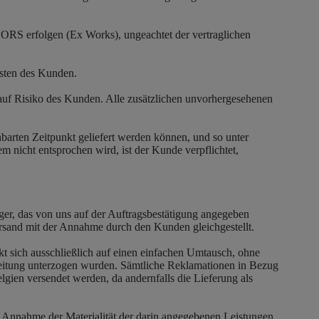
ORS erfolgen (Ex Works), ungeachtet der vertraglichen
Lasten des Kunden.
 auf Risiko des Kunden. Alle zusätzlichen unvorhergesehenen
rten Zeitpunkt geliefert werden können, und so unter
 nicht entsprochen wird, ist der Kunde verpflichtet,
er, das von uns auf der Auftragsbestätigung angegeben
rsand mit der Annahme durch den Kunden gleichgestellt.
kt sich ausschließlich auf einen einfachen Umtausch, ohne
arbeitung unterzogen wurden. Sämtliche Reklamationen in Bezug
gien versendet werden, da andernfalls die Lieferung als
r Annahme der Materialität der darin angegebenen Leistungen