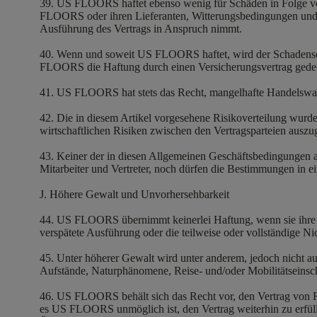
39. US FLOORS haftet ebenso wenig für Schäden in Folge von
FLOORS oder ihren Lieferanten, Witterungsbedingungen und 
Ausführung des Vertrags in Anspruch nimmt.
40. Wenn und soweit US FLOORS haftet, wird der Schadenser
FLOORS die Haftung durch einen Versicherungsvertrag gedec
41. US FLOORS hat stets das Recht, mangelhafte Handelsware
42. Die in diesem Artikel vorgesehene Risikoverteilung wurde
wirtschaftlichen Risiken zwischen den Vertragsparteien auszu
43. Keiner der in diesen Allgemeinen Geschäftsbedingungen a
Mitarbeiter und Vertreter, noch dürfen die Bestimmungen in e
J. Höhere Gewalt und Unvorhersehbarkeit
44. US FLOORS übernimmt keinerlei Haftung, wenn sie ihre Pf
verspätete Ausführung oder die teilweise oder vollständige N
45. Unter höherer Gewalt wird unter anderem, jedoch nicht au
Aufstände, Naturphänomene, Reise- und/oder Mobilitätseins
46. US FLOORS behält sich das Recht vor, den Vertrag von R
es US FLOORS unmöglich ist, den Vertrag weiterhin zu erfüll