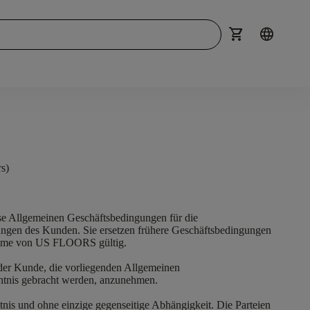
shopping_cart
language
s)
ese Allgemeinen Geschäftsbedingungen für die
ngen des Kunden. Sie ersetzen frühere Geschäftsbedingungen
nahme von US FLOORS gültig.
 der Kunde, die vorliegenden Allgemeinen
nntnis gebracht werden, anzunehmen.
nis und ohne einzige gegenseitige Abhängigkeit. Die Parteien