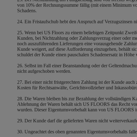
von 10% der Rechnungssumme fällig (mit einem Minimum von
Schadens.
24. Ein Fristaufschub hebt den Anspruch auf Verzugszinsen ni
25. Wenn bei US Floors zu einem beliebigen Zeitpunkt Zweif
Kunden, bei Nichtzahlung oder Zahlungsverzug einer oder meh
noch auszuführenden Lieferungen eine vorausgehende Zahlung 
Kunde weigert, auf diese Aufforderung einzugehen, behält sic
schuldet der Kunde einen pauschalen Schadenersatz in Höhe 
26. Selbst im Fall einer Beanstandung oder der Geltendmachu
nicht aufgeschoben werden.
27. Bei einer nicht fristgerechten Zahlung ist der Kunde auch 
Kosten für Rechtsanwälte, Gerichtsvollzieher und Inkassobür
28. Die Waren bleiben bis zur Bezahlung der vollständigen 
Ablehnung der Waren behält sich US FLOORS das Recht vor, 
wurden. Dieser Eigentumsvorbehalt kann von US FLOORS im
29. Der Kunde darf die gelieferten Waren nicht weiterverkauf
30. Ungeachtet des oben genannten Eigentumsvorbehalts fall