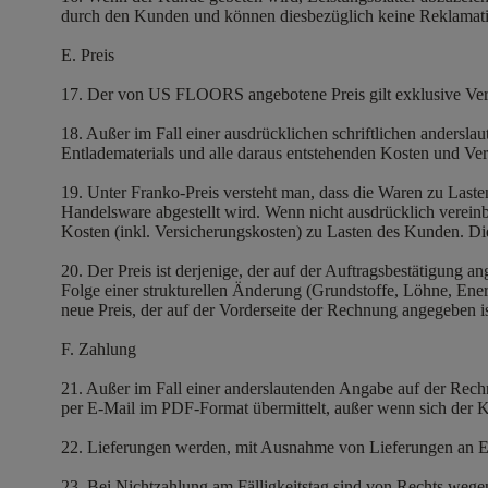
durch den Kunden und können diesbezüglich keine Reklamati
E. Preis
17. Der von US FLOORS angebotene Preis gilt exklusive Ve
18. Außer im Fall einer ausdrücklichen schriftlichen andersl
Entladematerials und alle daraus entstehenden Kosten und Ve
19. Unter Franko-Preis versteht man, dass die Waren zu Last
Handelsware abgestellt wird. Wenn nicht ausdrücklich vereinb
Kosten (inkl. Versicherungskosten) zu Lasten des Kunden. D
20. Der Preis ist derjenige, der auf der Auftragsbestätigung
Folge einer strukturellen Änderung (Grundstoffe, Löhne, Energ
neue Preis, der auf der Vorderseite der Rechnung angegeben i
F. Zahlung
21. Außer im Fall einer anderslautenden Angabe auf der R
per E-Mail im PDF-Format übermittelt, außer wenn sich der K
22. Lieferungen werden, mit Ausnahme von Lieferungen an E
23. Bei Nichtzahlung am Fälligkeitstag sind von Rechts we