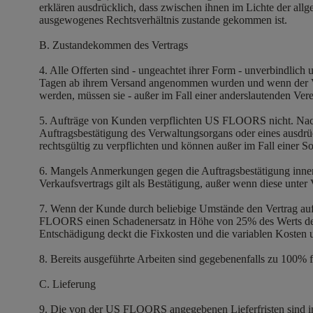
erklären ausdrücklich, dass zwischen ihnen im Lichte der allg
ausgewogenes Rechtsverhältnis zustande gekommen ist.
B. Zustandekommen des Vertrags
4. Alle Offerten sind - ungeachtet ihrer Form - unverbindlich u
Tagen ab ihrem Versand angenommen wurden und wenn der Vor
werden, müssen sie - außer im Fall einer anderslautenden Ver
5. Aufträge von Kunden verpflichten US FLOORS nicht. Na
Auftragsbestätigung des Verwaltungsorgans oder eines ausdrüc
rechtsgültig zu verpflichten und können außer im Fall eine
6. Mangels Anmerkungen gegen die Auftragsbestätigung inner
Verkaufsvertrags gilt als Bestätigung, außer wenn diese unter V
7. Wenn der Kunde durch beliebige Umstände den Vertrag auflö
FLOORS einen Schadenersatz in Höhe von 25% des Werts der bes
Entschädigung deckt die Fixkosten und die variablen Kosten
8. Bereits ausgeführte Arbeiten sind gegebenenfalls zu 100% f
C. Lieferung
9. Die von der US FLOORS angegebenen Lieferfristen sind ind