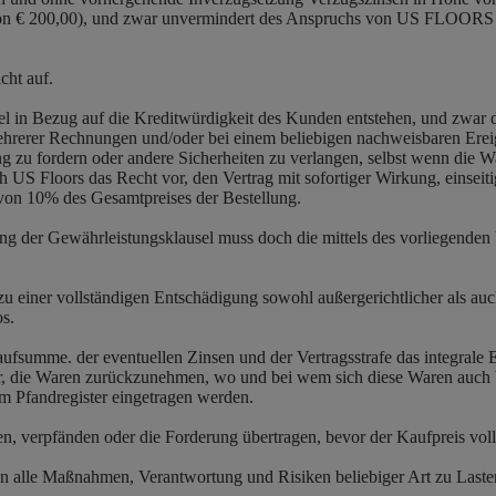
 € 200,00), und zwar unvermindert des Anspruchs von US FLOORS au
cht auf.
el in Bezug auf die Kreditwürdigkeit des Kunden entstehen, und zwar
rerer Rechnungen und/oder bei einem beliebigen nachweisbaren Ereigni
zu fordern oder andere Sicherheiten zu verlangen, selbst wenn die Wa
h US Floors das Recht vor, den Vertrag mit sofortiger Wirkung, einsei
von 10% des Gesamtpreises der Bestellung.
ng der Gewährleistungsklausel muss doch die mittels des vorliegenden
zu einer vollständigen Entschädigung sowohl außergerichtlicher als auch
os.
Kaufsumme. der eventuellen Zinsen und der Vertragsstrafe das integr
die Waren zurückzunehmen, wo und bei wem sich diese Waren auch bef
 Pfandregister eingetragen werden.
en, verpfänden oder die Forderung übertragen, bevor der Kaufpreis vol
en alle Maßnahmen, Verantwortung und Risiken beliebiger Art zu Last