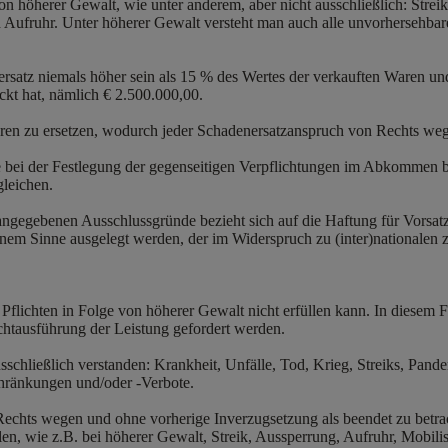
 höherer Gewalt, wie unter anderem, aber nicht ausschließlich: Strei
Aufruhr. Unter höherer Gewalt versteht man auch alle unvorhersehba
satz niemals höher sein als 15 % des Wertes der verkauften Waren un
kt hat, nämlich € 2.500.000,00.
n zu ersetzen, wodurch jeder Schadenersatzanspruch von Rechts wege
 bei der Festlegung der gegenseitigen Verpflichtungen im Abkommen ber
gleichen.
ngegebenen Ausschlussgründe bezieht sich auf die Haftung für Vorsat
inem Sinne ausgelegt werden, der im Widerspruch zu (inter)nationalen 
lichten in Folge von höherer Gewalt nicht erfüllen kann. In diesem F
ichtausführung der Leistung gefordert werden.
sschließlich verstanden: Krankheit, Unfälle, Tod, Krieg, Streiks, Pa
chränkungen und/oder -Verbote.
echts wegen und ohne vorherige Inverzugsetzung als beendet zu betr
en, wie z.B. bei höherer Gewalt, Streik, Aussperrung, Aufruhr, Mobili