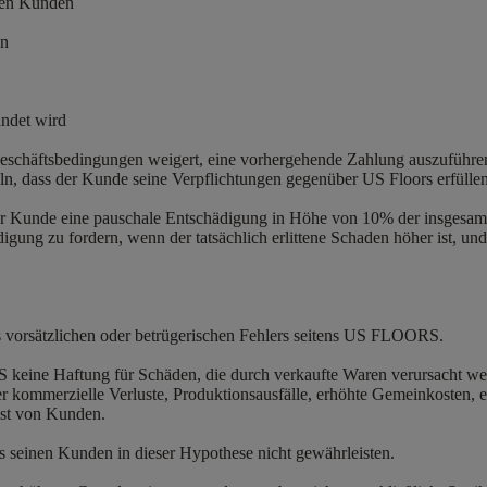
 den Kunden
en
ändet wird
schäftsbedingungen weigert, eine vorhergehende Zahlung auszuführen 
ln, dass der Kunde seine Verpflichtungen gegenüber US Floors erfüllen
 der Kunde eine pauschale Entschädigung in Höhe von 10% der insges
igung zu fordern, wenn der tatsächlich erlittene Schaden höher ist, 
s vorsätzlichen oder betrügerischen Fehlers seitens US FLOORS.
ine Haftung für Schäden, die durch verkaufte Waren verursacht we
der kommerzielle Verluste, Produktionsausfälle, erhöhte Gemeinkosten,
lust von Kunden.
 seinen Kunden in dieser Hypothese nicht gewährleisten.