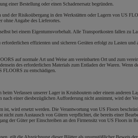
rung einer Bestellung oder einen Schadenersatz begründen.
n und der Risikoübergang in den Werkstätten oder Lagern von US FLO
r ohne Angabe des Lieferortes.
selbst bei einem Eigentumsvorbehalt. Alle Transportkosten fallen zu 
erforderlichen effizienten und sicheren Geräten erfolgt zu Lasten und
ORS auf normale Art und Weise am vereinbarten Ort und zum vereinba
ndensein des erforderlichen Materials zum Entladen der Waren. Wenn dem
s US FLOORS zu entschädigen.
beim Verlassen unserer Lager in Kruishoutem oder einem anderen Lag
 nach einer diesbezüglichen Aufforderung nicht annimmt, wird der Ve
orm ist, wird ersetzt werden. Die Verantwortung von US Floors beschrän
st nicht zum Austausch von Gütern verpflichtet, die bereits einer Be
ng der Güter per Einschreiben an den Firmensitz von US Floors in Bel
nen, gilt die Abzeichnung dieser Blätter als unumstößlicher Beweis de