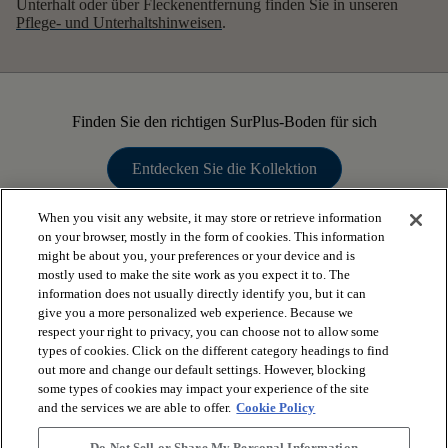
Unterhalt oder über Fleckenentfernung finden Sie in unseren
Pflege- und Unterhaltshinweisen
.
Finden Sie den richtigen SurPlus-Boden für sich
Entdecken Sie die Kollektion
When you visit any website, it may store or retrieve information
on your browser, mostly in the form of cookies. This information
might be about you, your preferences or your device and is
mostly used to make the site work as you expect it to. The
arrow_forward_ios
PRODUKTE ANSEHEN
information does not usually directly identify you, but it can
give you a more personalized web experience. Because we
respect your right to privacy, you can choose not to allow some
arrow_forward_ios
types of cookies. Click on the different category headings to find
NÜTZLICHE TOOLS
out more and change our default settings. However, blocking
some types of cookies may impact your experience of the site
and the services we are able to offer.
Cookie Policy
arrow_forward_ios
UNSERE DIENSTLEISTUNGEN
Do Not Sell or Share My Personal Information