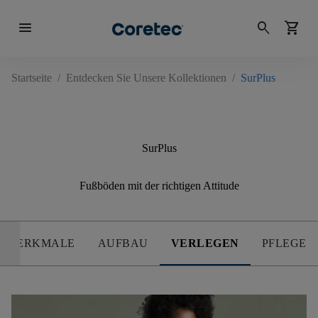
menu
search
shopping_cart
Startseite
/
Entdecken Sie Unsere Kollektionen
/
SurPlus
SurPlus
Fußböden mit der richtigen Attitude
MERKMALE
AUFBAU
VERLEGEN
PFLEGE