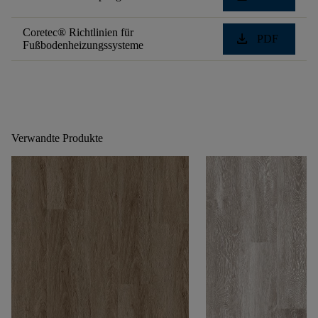
Coretec® Richtlinien für
download
PDF
Fußbodenheizungssysteme
Verwandte Produkte