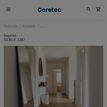
menu
search
shopping_cart
Startseite
/
Produkte
/
Imperial
50 RLV 1207