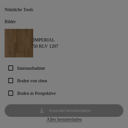
Nützliche Tools
Bilder
IMPERIAL
50 RLV 1207
check_box_outline_blank
Innenaufnahme
check_box_outline_blank
Boden von oben
check_box_outline_blank
Boden in Perspektive
download
Auswahl herunterladen
Alles herunterladen