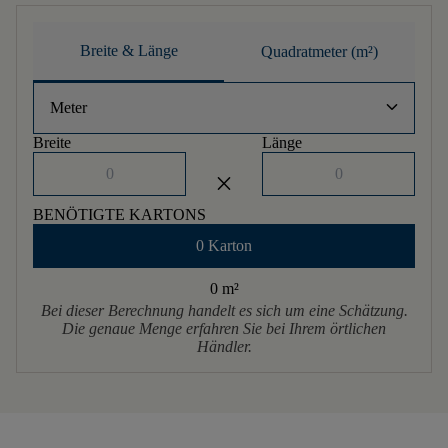
Breite & Länge
Quadratmeter (m²)
keyboard_arrow_down
Meter
Breite
Länge
close
BENÖTIGTE KARTONS
0 Karton
0 m
²
Bei dieser Berechnung handelt es sich um eine Schätzung.
Die genaue Menge erfahren Sie bei Ihrem örtlichen
Händler.