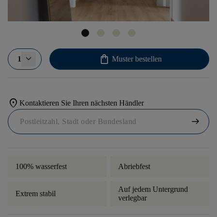
shopping_bag
1
Muster bestellen
location_on
Kontaktieren Sie Ihren nächsten Händler
arrow_right_alt
100% wasserfest
Abriebfest
Auf jedem Untergrund
Extrem stabil
verlegbar