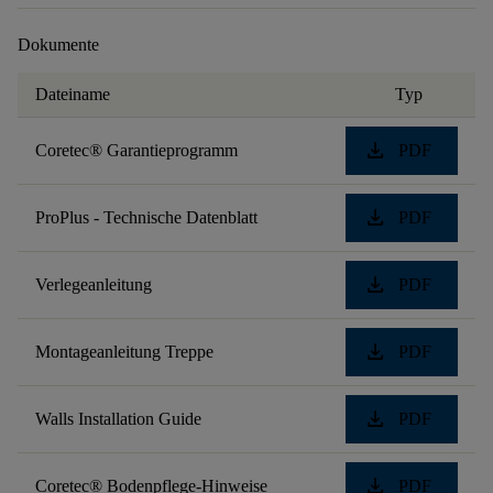
Dokumente
Dateiname
Typ
download
Coretec® Garantieprogramm
PDF
download
ProPlus - Technische Datenblatt
PDF
download
Verlegeanleitung
PDF
download
Montageanleitung Treppe
PDF
download
Walls Installation Guide
PDF
download
Coretec® Bodenpflege-Hinweise
PDF