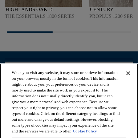
HIGHLANDS OAK 15
CENTURY
THE ESSENTIALS 1800 SERIES
PROPLUS 1200 SERIE
arrow_forward_ios
PRODUKTE ANSEHEN
When you visit any website, it may store or retrieve information
on your browser, mostly in the form of cookies. This information
might be about you, your preferences or your device and is
arrow_forward_ios
NÜTZLICHE TOOLS
mostly used to make the site work as you expect it to. The
information does not usually directly identify you, but it can
give you a more personalized web experience. Because we
respect your right to privacy, you can choose not to allow some
arrow_forward_ios
UNSERE DIENSTLEISTUNGEN
types of cookies. Click on the different category headings to find
out more and change our default settings. However, blocking
some types of cookies may impact your experience of the site
arrow_forward_ios
ÜBER UNS
and the services we are able to offer.
Cookie Policy