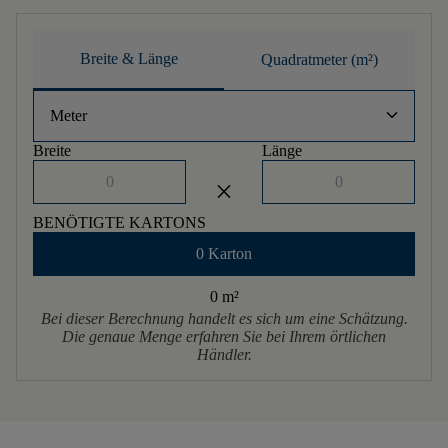
Breite & Länge
Quadratmeter (m²)
keyboard_arrow_down
Meter
Breite
Länge
close
BENÖTIGTE KARTONS
0 Karton
0 m
²
Bei dieser Berechnung handelt es sich um eine Schätzung.
Die genaue Menge erfahren Sie bei Ihrem örtlichen
Händler.