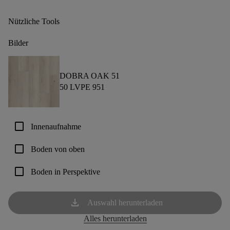
Nützliche Tools
Bilder
DOBRA OAK 51
50 LVPE 951
check_box_outline_blank
Innenaufnahme
check_box_outline_blank
Boden von oben
check_box_outline_blank
Boden in Perspektive
download
Auswahl herunterladen
Alles herunterladen