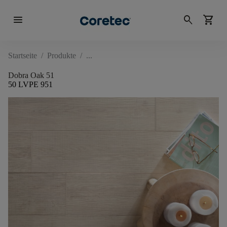
menu
search
shopping_cart
Startseite
/
Produkte
/
Dobra Oak 51
50 LVPE 951