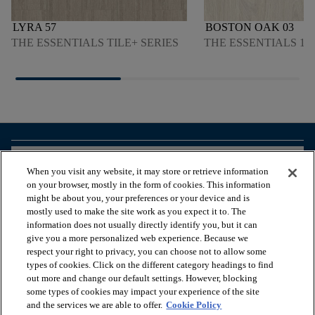
LYRA 57
BOSTON OAK 03
THE ESSENTIALS TILE+ SERIES
THE ESSENTIALS 150
arrow_forward_ios
PRODUKTE ANSEHEN
When you visit any website, it may store or retrieve information
on your browser, mostly in the form of cookies. This information
might be about you, your preferences or your device and is
arrow_forward_ios
NÜTZLICHE TOOLS
mostly used to make the site work as you expect it to. The
information does not usually directly identify you, but it can
give you a more personalized web experience. Because we
respect your right to privacy, you can choose not to allow some
arrow_forward_ios
UNSERE DIENSTLEISTUNGEN
types of cookies. Click on the different category headings to find
out more and change our default settings. However, blocking
some types of cookies may impact your experience of the site
arrow_forward_ios
ÜBER UNS
and the services we are able to offer.
Cookie Policy