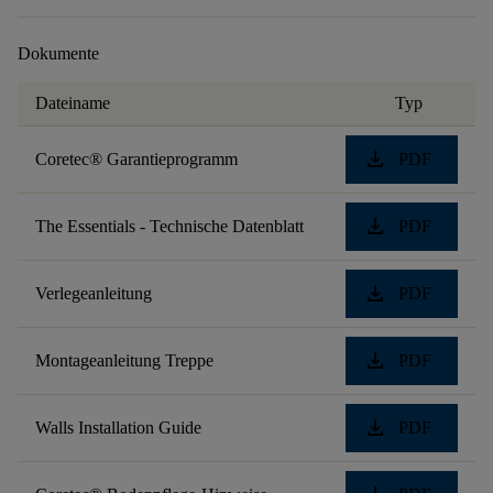
Dokumente
Dateiname
Typ
download
Coretec® Garantieprogramm
PDF
download
The Essentials - Technische Datenblatt
PDF
download
Verlegeanleitung
PDF
download
Montageanleitung Treppe
PDF
download
Walls Installation Guide
PDF