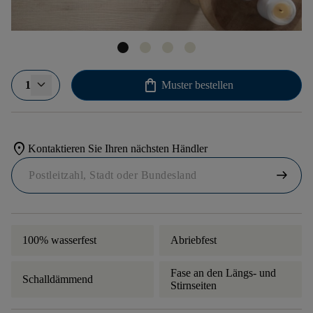
shopping_bag
1
Muster bestellen
location_on
Kontaktieren Sie Ihren nächsten Händler
arrow_right_alt
100% wasserfest
Abriebfest
Fase an den Längs- und
Schalldämmend
Stirnseiten