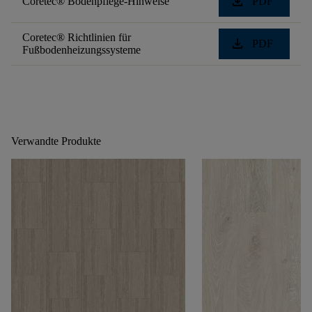
download
Coretec® Bodenpflege-Hinweise
PDF
Coretec® Richtlinien für
download
PDF
Fußbodenheizungssysteme
Verwandte Produkte