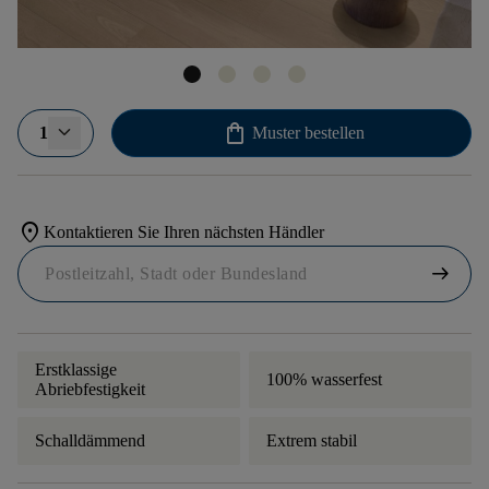
shopping_bag
1
Muster bestellen
location_on
Kontaktieren Sie Ihren nächsten Händler
arrow_right_alt
Erstklassige
100% wasserfest
Abriebfestigkeit
Schalldämmend
Extrem stabil