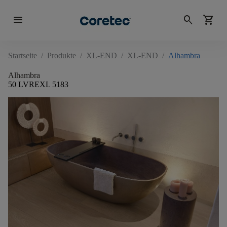
menu
search
shopping_cart
Startseite
/
Produkte
/
XL-END
/
XL-END
/
Alhambra
Alhambra
50 LVREXL 5183