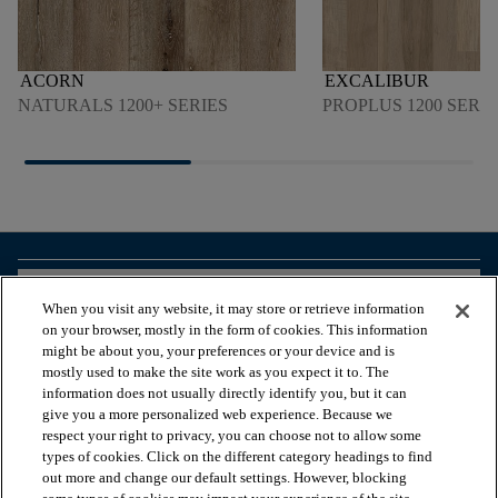
ACORN
EXCALIBUR
NATURALS 1200+ SERIES
PROPLUS 1200 SERIE
arrow_forward_ios
PRODUKTE ANSEHEN
When you visit any website, it may store or retrieve information
on your browser, mostly in the form of cookies. This information
might be about you, your preferences or your device and is
arrow_forward_ios
NÜTZLICHE TOOLS
mostly used to make the site work as you expect it to. The
information does not usually directly identify you, but it can
give you a more personalized web experience. Because we
respect your right to privacy, you can choose not to allow some
arrow_forward_ios
UNSERE DIENSTLEISTUNGEN
types of cookies. Click on the different category headings to find
out more and change our default settings. However, blocking