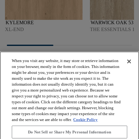
KYLEMORE
WARWICK OAK 53
XL-END
THE ESSENTIALS 180
When you visit any website, it may store or retrieve information
on your browser, mostly in the form of cookies. This information
might be about you, your preferences or your device and is
mostly used to make the site work as you expect it to. The
arrow_forward_ios
PRODUKTE ANSEHEN
information does not usually directly identify you, but it can
give you a more personalized web experience. Because we
respect your right to privacy, you can choose not to allow some
arrow_forward_ios
types of cookies. Click on the different category headings to find
NÜTZLICHE TOOLS
out more and change our default settings. However, blocking
some types of cookies may impact your experience of the site
and the services we are able to offer.
Cookie Policy
arrow_forward_ios
UNSERE DIENSTLEISTUNGEN
Do Not Sell or Share My Personal Information