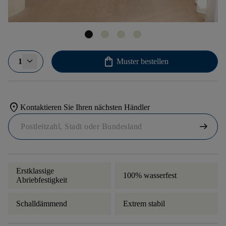
shopping_bag
1
Muster bestellen
location_on
Kontaktieren Sie Ihren nächsten Händler
arrow_right_alt
Erstklassige
100% wasserfest
Abriebfestigkeit
Schalldämmend
Extrem stabil