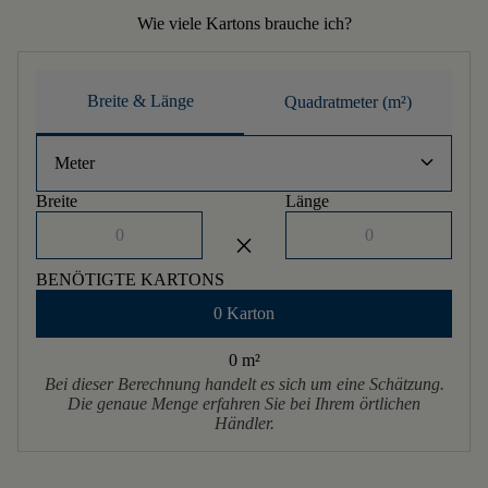
Wie viele Kartons brauche ich?
Breite & Länge
Quadratmeter (m²)
keyboard_arrow_down
Meter
Breite
Länge
close
BENÖTIGTE KARTONS
0 Karton
0 m
²
Bei dieser Berechnung handelt es sich um eine Schätzung.
Die genaue Menge erfahren Sie bei Ihrem örtlichen
Händler.