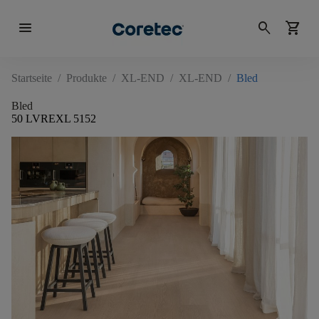
menu
search
shopping_cart
Startseite
/
Produkte
/
XL-END
/
XL-END
/
Bled
Bled
50 LVREXL 5152