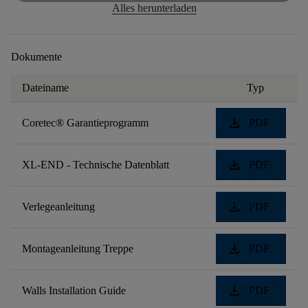
Alles herunterladen
Dokumente
Dateiname
Typ
download
Coretec® Garantieprogramm
PDF
download
XL-END - Technische Datenblatt
PDF
download
Verlegeanleitung
PDF
download
Montageanleitung Treppe
PDF
download
Walls Installation Guide
PDF