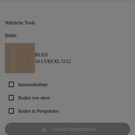
Nützliche Tools
Bilder
BLED
50 LVREXL 5152
check_box_outline_blank
Innenaufnahme
check_box_outline_blank
Boden von oben
check_box_outline_blank
Boden in Perspektive
download
Auswahl herunterladen