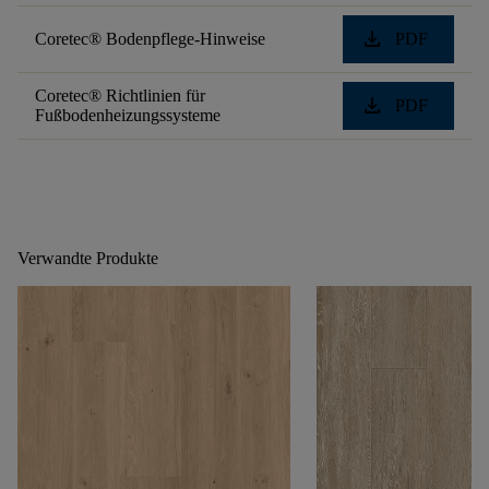
download
Coretec® Bodenpflege-Hinweise
PDF
Coretec® Richtlinien für
download
PDF
Fußbodenheizungssysteme
Verwandte Produkte