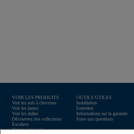
VOIR LES PRODUITS
OUTILS UTILES
Voir les sols à chevrons
Installation
Voir les lames
Entretien
Voir les dalles
Informations sur la garantie
Découvrez nos collections
Foire aux questions
Escaliers
Voir tous les sols