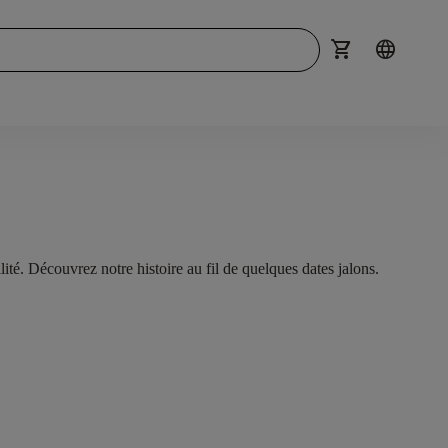
shopping_cart
language
é. Découvrez notre histoire au fil de quelques dates jalons.