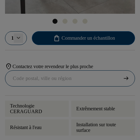
shopping_bag
1
Commander un échantillon
location_on
Contactez votre revendeur le plus proche
arrow_right_alt
Technologie
Extrêmement stable
CERAGUARD
Installation sur toute
Résistant à l'eau
surface