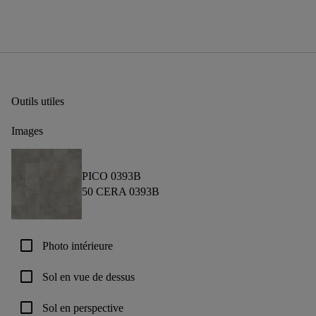
Outils utiles
Images
PICO 0393B
50 CERA 0393B
check_box_outline_blank
Photo intérieure
check_box_outline_blank
Sol en vue de dessus
check_box_outline_blank
Sol en perspective