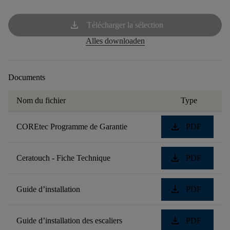
download
Télécharger la sélection
Alles downloaden
Documents
Nom du fichier
Type
download
COREtec Programme de Garantie
PDF
download
Ceratouch - Fiche Technique
PDF
download
Guide d’installation
PDF
download
Guide d’installation des escaliers
PDF