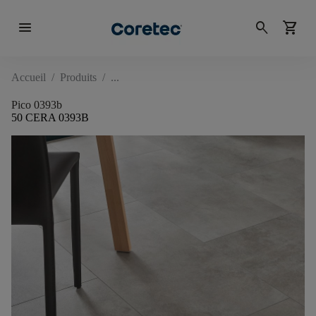
menu
search
shopping_cart
Accueil
/
Produits
/
Pico 0393b
50 CERA 0393B