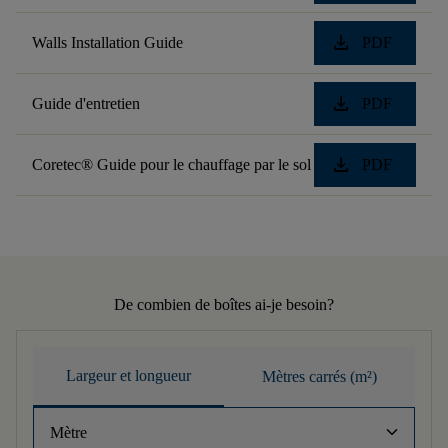
download
Walls Installation Guide
PDF
download
Guide d'entretien
PDF
download
Coretec® Guide pour le chauffage par le sol
PDF
De combien de boîtes ai-je besoin?
Largeur et longueur
Mètres carrés (m²)
keyboard_arrow_down
Mètre