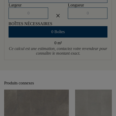
Largeur
Longueur
close
BOÎTES NÉCESSAIRES
0 Boîtes
0 m
²
Ce calcul est une estimation, contactez votre revendeur pour
connaître le montant exact.
Produits connexes