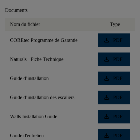
Documents
Nom du fichier
Type
download
COREtec Programme de Garantie
PDF
download
Naturals - Fiche Technique
PDF
download
Guide d’installation
PDF
download
Guide d’installation des escaliers
PDF
download
Walls Installation Guide
PDF
download
Guide d'entretien
PDF