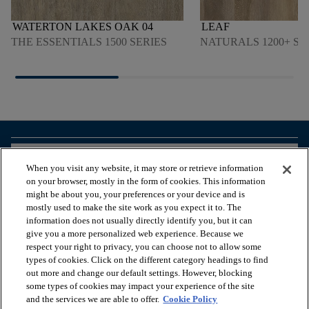
WATERTON LAKES OAK 04
LEAF
THE ESSENTIALS 1500 SERIES
NATURALS 1200+ SE
arrow_forward_ios
VOIR LES PRODUITS
When you visit any website, it may store or retrieve information
on your browser, mostly in the form of cookies. This information
might be about you, your preferences or your device and is
arrow_forward_ios
OUTILS UTILES
mostly used to make the site work as you expect it to. The
information does not usually directly identify you, but it can
give you a more personalized web experience. Because we
respect your right to privacy, you can choose not to allow some
arrow_forward_ios
NOS SERVICES
types of cookies. Click on the different category headings to find
out more and change our default settings. However, blocking
some types of cookies may impact your experience of the site
arrow_forward_ios
À PROPOS DE NOUS
and the services we are able to offer.
Cookie Policy