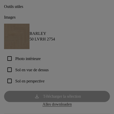
Outils utiles
Images
BARLEY
50 LVRH 2754
check_box_outline_blank
Photo intérieure
check_box_outline_blank
Sol en vue de dessus
check_box_outline_blank
Sol en perspective
download
Télécharger la sélection
Alles downloaden