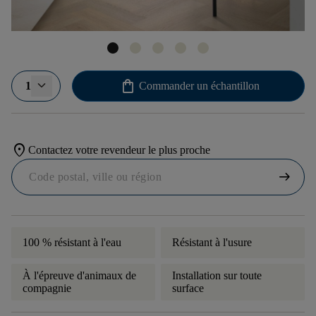
shopping_bag
1
Commander un échantillon
location_on
Contactez votre revendeur le plus proche
arrow_right_alt
100 % résistant à l'eau
Résistant à l'usure
À l'épreuve d'animaux de
Installation sur toute
compagnie
surface