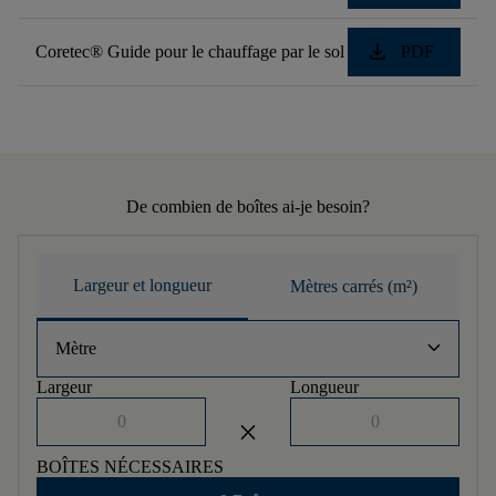
download
Coretec® Guide pour le chauffage par le sol
PDF
De combien de boîtes ai-je besoin?
Largeur et longueur
Mètres carrés (m²)
keyboard_arrow_down
Mètre
Largeur
Longueur
close
BOÎTES NÉCESSAIRES