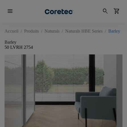
menu
search
shopping_cart
Accueil
/
Produits
/
Naturals
/
Naturals HBE Series
/
Barley
Barley
50 LVRH 2754