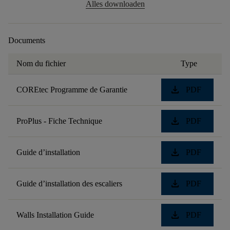
Alles downloaden
Documents
Nom du fichier
Type
download
COREtec Programme de Garantie
PDF
download
ProPlus - Fiche Technique
PDF
download
Guide d’installation
PDF
download
Guide d’installation des escaliers
PDF
download
Walls Installation Guide
PDF