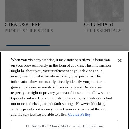
STRATOSPHERE
COLUMBA 53
PROPLUS TILE SERIES
THE ESSENTIALS TI
When you visit any website, it may store or retrieve information
on your browser, mostly in the form of cookies. This information
might be about you, your preferences or your device and is
mostly used to make the site work as you expect it to. The
arrow_forward_ios
VOIR LES PRODUITS
information does not usually directly identify you, but it can
give you a more personalized web experience. Because we
respect your right to privacy, you can choose not to allow some
arrow_forward_ios
types of cookies. Click on the different category headings to find
OUTILS UTILES
out more and change our default settings. However, blocking
some types of cookies may impact your experience of the site
and the services we are able to offer.
Cookie Policy
arrow_forward_ios
NOS SERVICES
Do Not Sell or Share My Personal Information