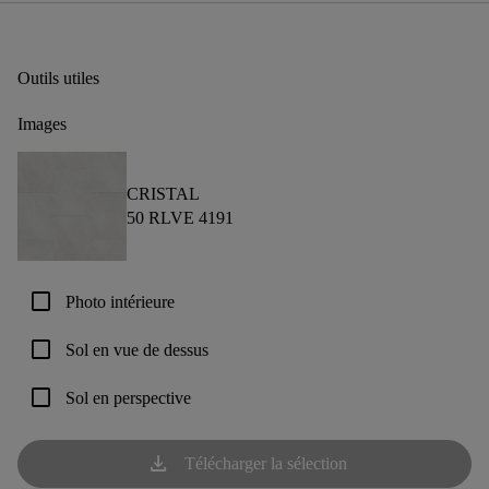
Outils utiles
Images
CRISTAL
50 RLVE 4191
check_box_outline_blank
Photo intérieure
check_box_outline_blank
Sol en vue de dessus
check_box_outline_blank
Sol en perspective
download
Télécharger la sélection