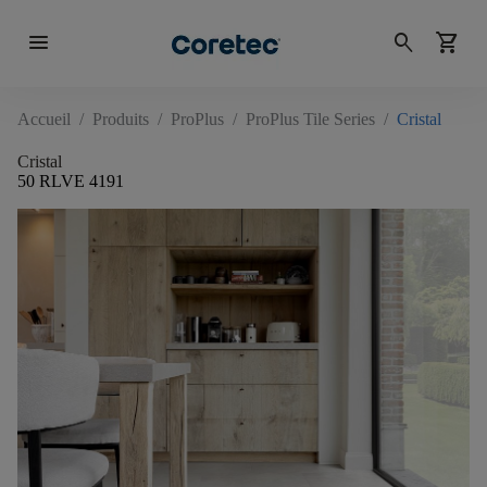
menu
search
shopping_cart
Accueil
/
Produits
/
ProPlus
/
ProPlus Tile Series
/
Cristal
Cristal
50 RLVE 4191