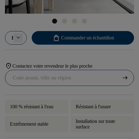
shopping_bag
1
Commander un échantillon
location_on
Contactez votre revendeur le plus proche
arrow_right_alt
100 % résistant à l'eau
Résistant à l'usure
Installation sur toute
Extrêmement stable
surface