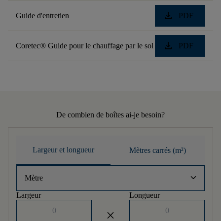
download
Guide d'entretien
PDF
download
Coretec® Guide pour le chauffage par le sol
PDF
De combien de boîtes ai-je besoin?
Largeur et longueur
Mètres carrés (m²)
keyboard_arrow_down
Mètre
Largeur
Longueur
close